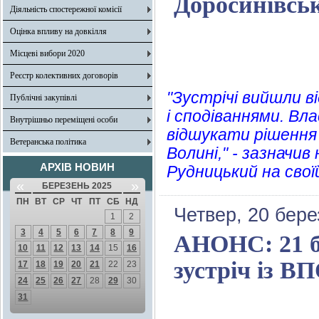
Доросинівськ
Діяльність спостережної комісії
Оцінка впливу на довкілля
Місцеві вибори 2020
Реєстр колективних договорів
"Зустрічі вийшли в
Публічні закупівлі
і сподіваннями. Вл
Внутрішньо переміщені особи
відшукати рішення 
Ветеранська політика
Волині," - зазначи
АРХІВ НОВИН
Рудницький на свої
«
»
БЕРЕЗЕНЬ 2025
ПН
ВТ
СР
ЧТ
ПТ
СБ
НД
Четвер, 20 бере
1
2
3
4
5
6
7
8
9
АНОНС: 21 бе
10
11
12
13
14
15
16
зустріч із В
17
18
19
20
21
22
23
24
25
26
27
28
29
30
31