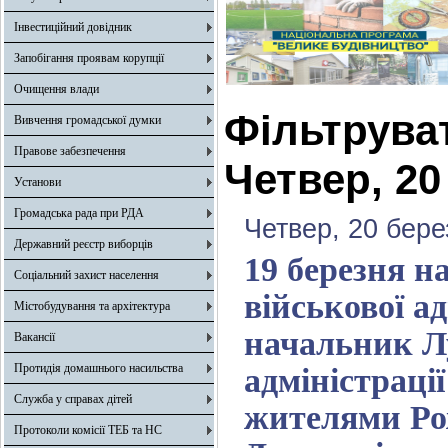
Інвестиційний довідник
Запобігання проявам корупції
Очищення влади
Фільтрува
Вивчення громадської думки
Правове забезпечення
Четвер, 20
Установи
Громадська рада при РДА
Четвер, 20 бере
Державний реєстр виборців
19 березня н
Соціальний захист населення
військової а
Містобудування та архітектура
начальник Лу
Вакансії
Протидія домашнього насильства
адміністраці
Служба у справах дітей
жителями Ро
Протоколи комісії ТЕБ та НС