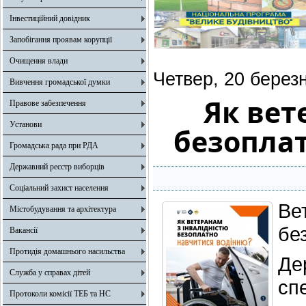
Інвестиційний довідник
Запобігання проявам корупції
Очищення влади
Четвер, 20 берез
Вивчення громадської думки
Як вет
Правове забезпечення
Установи
безопла
Громадська рада при РДА
Державний реєстр виборців
Соціальний захист населення
Ве
Містобудування та архітектура
бе
Вакансії
Протидія домашнього насильства
Де
Служба у справах дітей
сп
Протоколи комісії ТЕБ та НС