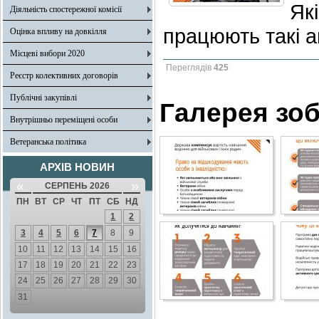
Як
Діяльність спостережної комісії
працюють такі а
Оцінка впливу на довкілля
Місцеві вибори 2020
Переглядів
425
Реєстр колективних договорів
Публічні закупівлі
Галерея зо
Внутрішньо переміщені особи
Ветеранська політика
АРХІВ НОВИН
«
»
СЕРПЕНЬ 2026
ПН
ВТ
СР
ЧТ
ПТ
СБ
НД
1
2
3
4
5
6
7
8
9
10
11
12
13
14
15
16
17
18
19
20
21
22
23
24
25
26
27
28
29
30
31