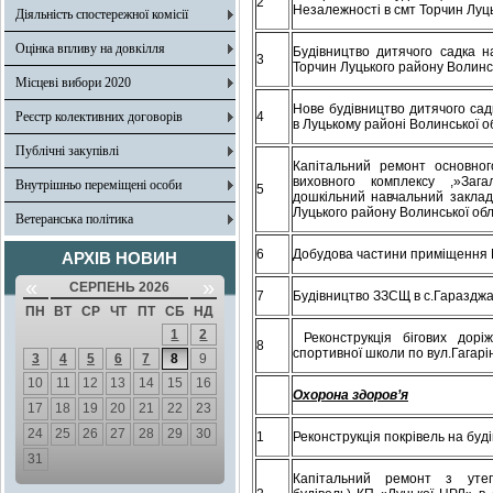
2
Незалежності в смт Торчин Луць
Діяльність спостережної комісії
Оцінка впливу на довкілля
Будівництво дитячого садка н
3
Торчин Луцького району Волинсь
Місцеві вибори 2020
Нове будівництво дитячого садк
Реєстр колективних договорів
4
в Луцькому районі Волинської о
Публічні закупівлі
Капітальний ремонт основног
виховного комплексу ,»Загал
Внутрішньо переміщені особи
5
дошкільний навчальний заклад»
Луцького району Волинської обл
Ветеранська політика
6
Добудова частини приміщення 
АРХІВ НОВИН
«
»
СЕРПЕНЬ 2026
7
Будівництво ЗЗСЩ в с.Гараздж
ПН
ВТ
СР
ЧТ
ПТ
СБ
НД
1
2
Реконструкція бігових доріж
8
спортивної школи по вул.Гагарі
3
4
5
6
7
8
9
10
11
12
13
14
15
16
О
х
орона здоров’я
17
18
19
20
21
22
23
24
25
26
27
28
29
30
1
Реконструкція покрівель на бу
31
Капітальний ремонт з утеп