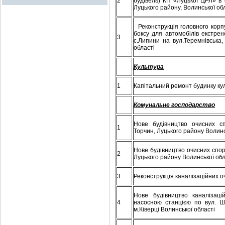
2
будівель) КП «Луцької ЦРЛ» в 
Луцького району, Волинської об
Реконструкція головного корпу
боксу для автомобілів екстре
3
с.Липини на вул.Теремнівська,
області
Культура
1
Капітальний ремонт будинку ку
Комунальне господарство
Нове будівництво очисних с
1
Торчин, Луцького району Волинс
Нове будівництво очисних спор
2
Луцького району Волинської обл
3
Реконструкція каналізаційних о
Нове будівництво каналізаці
4
насосною станцією по вул. Ш
м.Ківерці Волинської області