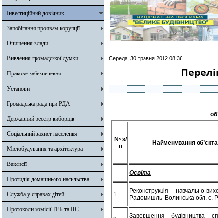
Інвестиційний довідник
Запобігання проявам корупції
Очищення влади
Вивчення громадської думки
Середа, 30 травня 2012 08:36
Перелі
Правове забезпечення
Установи
Громадська рада при РДА
об
Державний реєстр виборців
Соціальний захист населення
№ з/
Найменування об’єкта
п
Містобудування та архітектура
Вакансії
Освіта
Протидія домашнього насильства
Реконструкція навчально-в
Служба у справах дітей
1
Радомишль, Волинська обл, с. 
Протоколи комісії ТЕБ та НС
Завершення будівництва сп