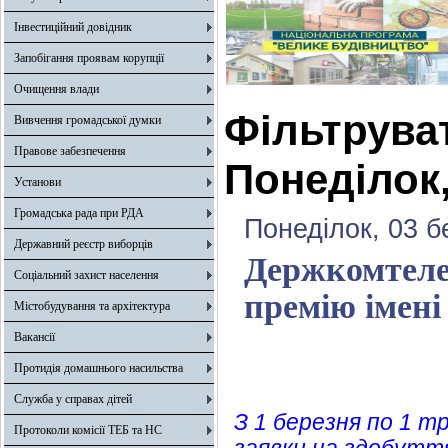
Інвестиційний довідник
Запобігання проявам корупції
Очищення влади
Фільтрува
Вивчення громадської думки
Правове забезпечення
Понеділок,
Установи
Громадська рада при РДА
Понеділок, 03 б
Державний реєстр виборців
Держкомтеле
Соціальний захист населення
премію імені
Містобудування та архітектура
Вакансії
Протидія домашнього насильства
Служба у справах дітей
З 1 березня по 1 
Протоколи комісії ТЕБ та НС