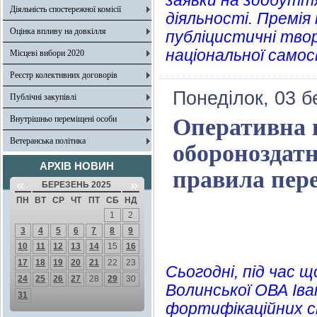
заявки на здобуття 
Діяльність спостережної комісії
діяльності. Премія
Оцінка впливу на довкілля
публіцистичні твор
національної самос
Місцеві вибори 2020
Реєстр колективних договорів
Понеділок, 03 б
Публічні закупівлі
Внутрішньо переміщені особи
Оперативна 
Ветеранська політика
обороноздатн
АРХІВ НОВИН
правила пер
«
»
БЕРЕЗЕНЬ 2025
ПН
ВТ
СР
ЧТ
ПТ
СБ
НД
1
2
3
4
5
6
7
8
9
10
11
12
13
14
15
16
17
18
19
20
21
22
23
Сьогодні, під час 
24
25
26
27
28
29
30
Волинської ОВА Ів
31
фортифікаційних с