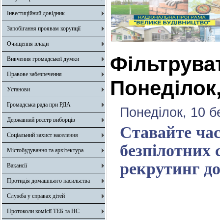
Інвестиційний довідник
Запобігання проявам корупції
Очищення влади
Фільтрува
Вивчення громадської думки
Правове забезпечення
Понеділок,
Установи
Громадська рада при РДА
Понеділок, 10 б
Державний реєстр виборців
Ставайте час
Соціальний захист населення
безпілотних 
Містобудування та архітектура
рекрутинг до
Вакансії
Протидія домашнього насильства
Служба у справах дітей
Протоколи комісії ТЕБ та НС