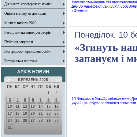
Хочете змінювати хід технологічної
Діяльність спостережної комісії
Дію до найефективніших підрозділів
«Фенікс».
Оцінка впливу на довкілля
Місцеві вибори 2020
Реєстр колективних договорів
Понеділок, 10 б
Публічні закупівлі
«Згинуть наш
Внутрішньо переміщені особи
запануєм і ми
Ветеранська політика
АРХІВ НОВИН
«
»
БЕРЕЗЕНЬ 2025
ПН
ВТ
СР
ЧТ
ПТ
СБ
НД
1
2
10 березня в Україні відзначають Де
3
4
5
6
7
8
9
українця набув особливого значення.
10
11
12
13
14
15
16
17
18
19
20
21
22
23
24
25
26
27
28
29
30
31