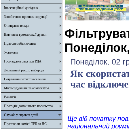
Інвестиційний довідник
Запобігання проявам корупції
Очищення влади
Фільтрува
Вивчення громадської думки
Понеділок,
Правове забезпечення
Установи
Понеділок, 02 г
Громадська рада при РДА
Державний реєстр виборців
Як скористат
Соціальний захист населення
час відключе
Містобудування та архітектура
Вакансії
Протидія домашнього насильства
Служба у справах дітей
Ще від початку по
Протоколи комісії ТЕБ та НС
національний роумі