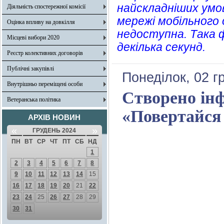
найскладніших умов
Діяльність спостережної комісії
мережі мобільного
Оцінка впливу на довкілля
недоступна.
Така 
Місцеві вибори 2020
декілька секунд.
Реєстр колективних договорів
Публічні закупівлі
Понеділок, 02 г
Внутрішньо переміщені особи
Створено ін
Ветеранська політика
«Повертайся
АРХІВ НОВИН
«
»
ГРУДЕНЬ 2024
ПН
ВТ
СР
ЧТ
ПТ
СБ
НД
1
2
3
4
5
6
7
8
9
10
11
12
13
14
15
16
17
18
19
20
21
22
23
24
25
26
27
28
29
30
31