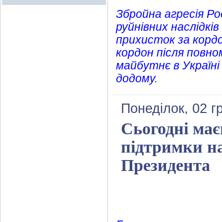
Збройна агресія Ро
руйнівних наслідкі
прихисток за кордон
кордон після повн
майбутнє в Україн
додому.
Понеділок, 02 г
Сьогодні має
підтримки на
Президента