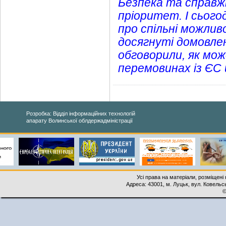
Безпека та справжн
пріоритет. І сього
про спільні можлив
досягнуті домовлен
обговорили, як мо
перемовинах із ЄС 
Розробка: Відділ інформаційних технологій
апарату Волинської облдержадміністрації
Усі права на матеріали, розміщені 
Адреса: 43001, м. Луцьк, вул. Ковельськ
©