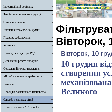
Інвестиційний довідник
Запобігання проявам корупції
Очищення влади
Фільтрува
Вивчення громадської думки
Вівторок, 
Правове забезпечення
Установи
Вівторок, 10 гр
Громадська рада при РДА
Державний реєстр виборців
10 грудня ві
Соціальний захист населення
створення ус
Містобудування та архітектура
механізована
Вакансії
Великого
Протидія домашнього насильства
Служба у справах дітей
Протоколи комісії ТЕБ та НС