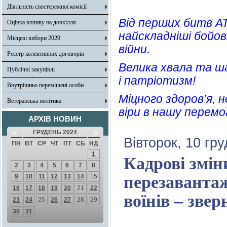
Діяльність спостережної комісії
Від перших битв А
Оцінка впливу на довкілля
найскладніші бойов
Місцеві вибори 2020
війни.
Реєстр колективних договорів
Велика хвала та ша
Публічні закупівлі
і патріотизм!
Внутрішньо переміщені особи
Міцного здоров’я, 
Ветеранська політика
віри в нашу перемо
АРХІВ НОВИН
«
»
ГРУДЕНЬ 2024
Вівторок, 10 гр
ПН
ВТ
СР
ЧТ
ПТ
СБ
НД
1
Кадрові змін
2
3
4
5
6
7
8
9
10
11
12
13
14
15
перезаванта
16
17
18
19
20
21
22
воїнів – зве
23
24
25
26
27
28
29
30
31