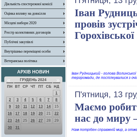
П'ятниця, 13 гр
Діяльність спостережної комісії
Іван Рудниц
Оцінка впливу на довкілля
провів зустр
Місцеві вибори 2020
Горохівської
Реєстр колективних договорів
Публічні закупівлі
Внутрішньо переміщені особи
Ветеранська політика
АРХІВ НОВИН
Іван Рудницький - голова Волинсько
тергромади, де поспілкувалися з оч
«
»
ГРУДЕНЬ 2024
ПН
ВТ
СР
ЧТ
ПТ
СБ
НД
П'ятниця, 13 гр
1
2
3
4
5
6
7
8
Маємо робит
9
10
11
12
13
14
15
16
17
18
19
20
21
22
нас до миру 
23
24
25
26
27
28
29
30
31
Нам потрібен справжній мир, а отже