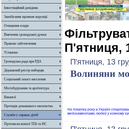
Інвестиційний довідник
Запобігання проявам корупції
Очищення влади
Фільтрува
Вивчення громадської думки
П'ятниця, 
Правове забезпечення
Установи
П'ятниця, 13 гр
Громадська рада при РДА
Державний реєстр виборців
Волиняни мо
Соціальний захист населення
Містобудування та архітектура
Вакансії
Протидія домашнього насильства
На початку року в Україні стартув
медикаментами людей у кожному кут
Служба у справах дітей
Протоколи комісії ТЕБ та НС