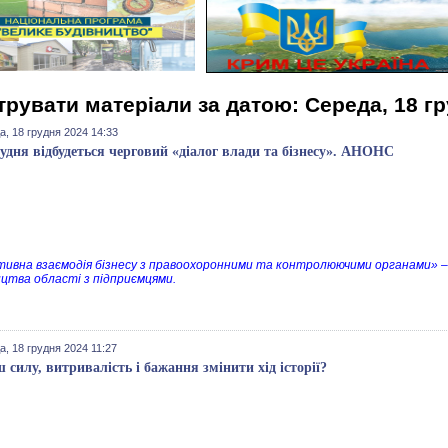
трувати матеріали за датою: Середа, 18 г
а, 18 грудня 2024 14:33
рудня відбудеться черговий «діалог влади та бізнесу». АНОНС
ивна взаємодія бізнесу з правоохоронними та контролюючими органами» –
ицтва області з підприємцями.
, 18 грудня 2024 11:27
 силу, витривалість і бажання змінити хід історії?