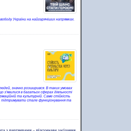
свободу України на найгарячіших напрямках.
 людей, значно розширився. В таких умовах
що з'явилися в багатьох сферах діяльності
формаційній та культурній. Саме стійкість
, підтримувати стале функціонування та
та з партнерами – підсумкове засідання