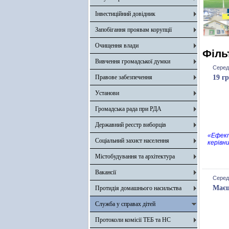
Інвестиційний довідник
Запобігання проявам корупції
Очищення влади
Філь
Вивчення громадської думки
Серед
Правове забезпечення
19 г
Установи
Громадська рада при РДА
Державний реєстр виборців
«Ефект
Соціальний захист населення
керівн
Містобудування та архітектура
Вакансії
Середа
Маєш
Протидія домашнього насильства
Служба у справах дітей
Протоколи комісії ТЕБ та НС