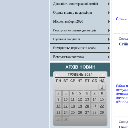
Діяльність спостережної комісії
Оцінка впливу на довкілля
Стань 
Місцеві вибори 2020
Реєстр колективних договорів
Середа
Публічні закупівлі
Стій
Внутрішньо переміщені особи
Ветеранська політика
АРХІВ НОВИН
«
»
ГРУДЕНЬ 2024
ПН
ВТ
СР
ЧТ
ПТ
СБ
НД
Війна 
1
актуал
2
3
4
5
6
7
8
держави
дозвол
9
10
11
12
13
14
15
віднов
16
17
18
19
20
21
22
23
24
25
26
27
28
29
30
31
Серед
Прог