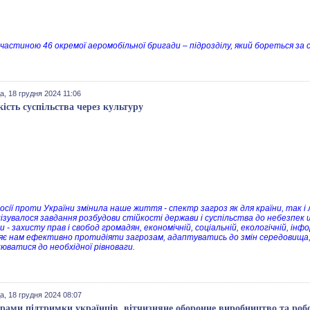
частиною 46 окремої аеромобільної бригади – підрозділу, який бореться за 
, 18 грудня 2024 11:06
кість суспільства через культуру
росії проти України змінила наше життя - спектр загроз як для країни, так і
ізувалося завдання розбудови стійкості держави і суспільства до небезпек 
 - захисту прав і свобод громадян, економічній, соціальній, екологічній, ін
яє нам ефективно протидіяти загрозам, адаптуватись до змін середовища
люватися до необхідної рівноваги.
а, 18 грудня 2024 08:07
рами підтримки українців, вітчизняне оборонне виробництво та робо