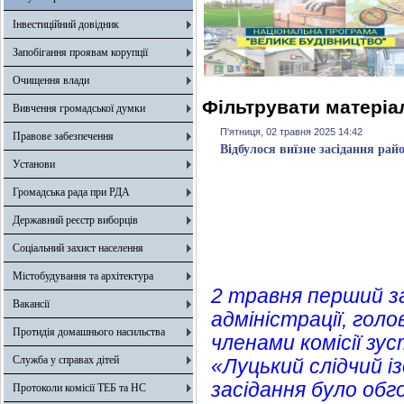
Інвестиційний довідник
Запобігання проявам корупції
Очищення влади
Фільтрувати матеріал
Вивчення громадської думки
П'ятниця, 02 травня 2025 14:42
Правове забезпечення
Відбулося виїзне засідання рай
Установи
Громадська рада при РДА
Державний реєстр виборців
Соціальний захист населення
Містобудування та архітектура
2 травня перший з
Вакансії
адміністрації, голо
Протидія домашнього насильства
членами комісії зу
Служба у справах дітей
«Луцький слідчий і
засідання було обг
Протоколи комісії ТЕБ та НС