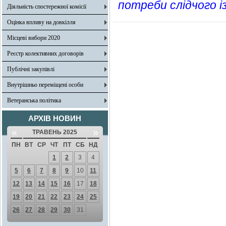
потреби слідчого і
Діяльність спостережної комісії
Оцінка впливу на довкілля
Місцеві вибори 2020
Реєстр колективних договорів
Публічні закупівлі
Внутрішньо переміщені особи
Ветеранська політика
АРХІВ НОВИН
«
»
ТРАВЕНЬ 2025
ПН
ВТ
СР
ЧТ
ПТ
СБ
НД
1
2
3
4
5
6
7
8
9
10
11
12
13
14
15
16
17
18
19
20
21
22
23
24
25
26
27
28
29
30
31