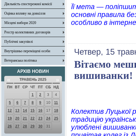
Діяльність спостережної комісії
Її мета — поліпши
основні правила бе
Оцінка впливу на довкілля
особливо в інтерне
Місцеві вибори 2020
Реєстр колективних договорів
Публічні закупівлі
Четвер, 15 трав
Внутрішньо переміщені особи
Ветеранська політика
Вітаємо мешк
АРХІВ НОВИН
вишиванки!
«
»
ТРАВЕНЬ 2025
ПН
ВТ
СР
ЧТ
ПТ
СБ
НД
1
2
3
4
5
6
7
8
9
10
11
Колектив Луцької ра
12
13
14
15
16
17
18
традицію українськ
19
20
21
22
23
24
25
улюблені вишиванк
26
27
28
29
30
31
привітав колег із 