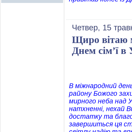
Четвер, 15 трав
Щиро вітаю 
Днем сім’ї в 
В міжнародний день
району Божого зах
мирного неба над Ук
натхненні, нехай В
достатку та благоп
завершиться ця стр
світлу надію та в