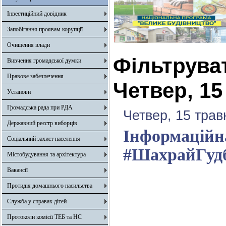
Інвестиційний довідник
Запобігання проявам корупції
Очищення влади
Фільтрува
Вивчення громадської думки
Правове забезпечення
Четвер, 15
Установи
Громадська рада при РДА
Четвер, 15 трав
Державний реєстр виборців
Інформаційна
Соціальний захист населення
#ШахрайГудб
Містобудування та архітектура
Вакансії
Протидія домашнього насильства
Служба у справах дітей
Протоколи комісії ТЕБ та НС