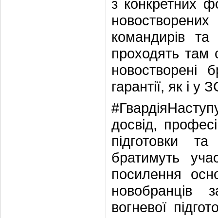
з конкретних ф
новостворених
командирів та 
проходять там с
новостворені б
гарантії, як і у З
#ГвардіяНаступ
досвід, професі
підготовки та
братимуть уча
посилення осно
новобранців з
вогневої підгот