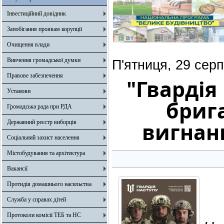
Інвестиційний довідник
Запобігання проявам корупції
Очищення влади
Вивчення громадської думки
П'ятниця, 29 сер
Правове забезпечення
"Гвардія
Установи
бриг
Громадська рада при РДА
вигнанн
Державний реєстр виборців
Соціальний захист населення
Містобудування та архітектура
Вакансії
Протидія домашнього насильства
Служба у справах дітей
Протоколи комісії ТЕБ та НС