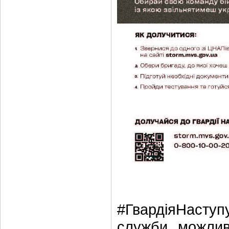
#ГвардіяНаступ
служби, можливі