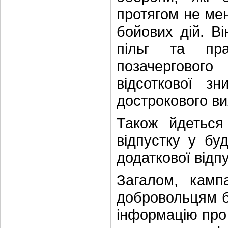
протягом не мен
бойових дій. В
пільг та пр
позачерговог
відсоткової з
дострокового ви
Також йдеться
відпустку у бу
додаткової відп
Загалом, камп
добровольцям б
інформацію про 