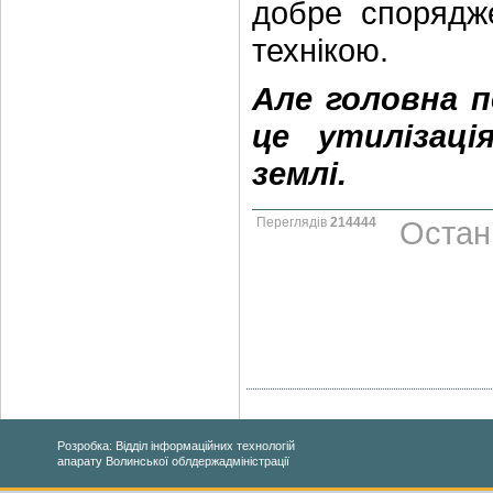
добре спорядже
технікою.
Але головна п
це утилізаці
землі.
Переглядів
214444
Остан
Розробка: Відділ інформаційних технологій
апарату Волинської облдержадміністрації