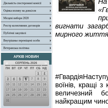
На
Діяльність спостережної комісії
«Г
Оцінка впливу на довкілля
пр
Місцеві вибори 2020
вигнати загарб
Реєстр колективних договорів
мирного життя 
Публічні закупівлі
Внутрішньо переміщені особи
Ветеранська політика
АРХІВ НОВИН
«
»
СЕРПЕНЬ 2026
ПН
ВТ
СР
ЧТ
ПТ
СБ
НД
1
2
#ГвардіяНасту
3
4
5
6
7
8
9
воїнів, кращі з
10
11
12
13
14
15
16
17
18
19
20
21
22
23
величезний б
24
25
26
27
28
29
30
найкращим чином
31