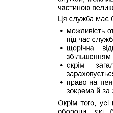
частиною велико
Ця служба має б
можливість о
під час служб
щорічна від
збільшенням 
окрім зага
зараховуєтьс
право на пен
зокрема й за
Окрім того, усі
оборони, які 