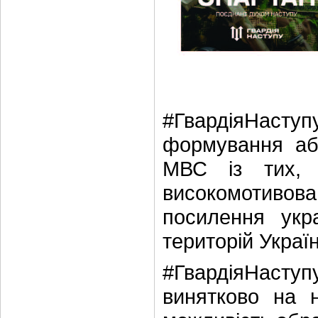
#ГвардіяНасту
формування абс
МВС із тих, 
високомотиво
посилення укра
територій Україн
#ГвардіяНаступу
винятково на 