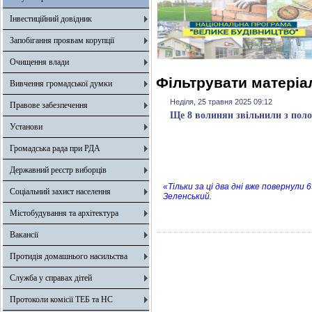
Інвестиційний довідник
Запобігання проявам корупції
Очищення влади
Фільтрувати матеріал
Вивчення громадської думки
Неділя, 25 травня 2025 09:12
Правове забезпечення
Ще 8 волинян звільнили з поло
Установи
Громадська рада при РДА
Державний реєстр виборців
«Тільки за ці два дні вже повернул
Соціальний захист населення
Зеленський.
Містобудування та архітектура
Вакансії
Протидія домашнього насильства
Служба у справах дітей
Протоколи комісії ТЕБ та НС