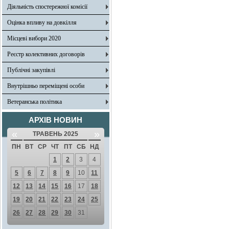
Діяльність спостережної комісії
Оцінка впливу на довкілля
Місцеві вибори 2020
Реєстр колективних договорів
Публічні закупівлі
Внутрішньо переміщені особи
Ветеранська політика
АРХІВ НОВИН
«
»
ТРАВЕНЬ 2025
ПН
ВТ
СР
ЧТ
ПТ
СБ
НД
1
2
3
4
5
6
7
8
9
10
11
12
13
14
15
16
17
18
19
20
21
22
23
24
25
26
27
28
29
30
31