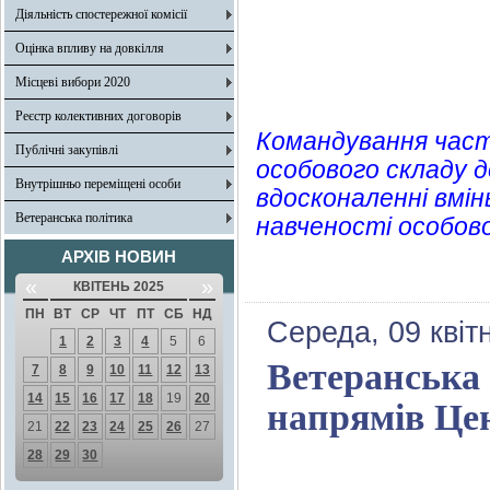
Діяльність спостережної комісії
Оцінка впливу на довкілля
Місцеві вибори 2020
Реєстр колективних договорів
Командування части
Публічні закупівлі
особового складу д
Внутрішньо переміщені особи
вдосконаленні вмінь
Ветеранська політика
навченості особово
АРХІВ НОВИН
«
»
КВІТЕНЬ 2025
ПН
ВТ
СР
ЧТ
ПТ
СБ
НД
Середа, 09 квіт
1
2
3
4
5
6
Ветеранська 
7
8
9
10
11
12
13
14
15
16
17
18
19
20
напрямів Цен
21
22
23
24
25
26
27
28
29
30