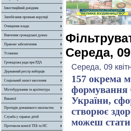
Інвестиційний довідник
Запобігання проявам корупції
Очищення влади
Фільтрува
Вивчення громадської думки
Правове забезпечення
Середа, 09
Установи
Громадська рада при РДА
Середа, 09 квіт
Державний реєстр виборців
157 окрема м
Соціальний захист населення
формування 
Містобудування та архітектура
України, сфо
Вакансії
Протидія домашнього насильства
створює здор
Служба у справах дітей
можеш стати 
Протоколи комісії ТЕБ та НС