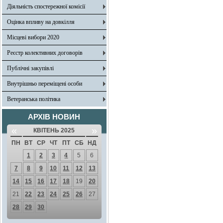
Діяльність спостережної комісії
Оцінка впливу на довкілля
Місцеві вибори 2020
Реєстр колективних договорів
Публічні закупівлі
Внутрішньо переміщені особи
Ветеранська політика
АРХІВ НОВИН
«
»
КВІТЕНЬ 2025
ПН
ВТ
СР
ЧТ
ПТ
СБ
НД
1
2
3
4
5
6
7
8
9
10
11
12
13
14
15
16
17
18
19
20
21
22
23
24
25
26
27
28
29
30