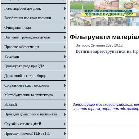
Інвестиційний довідник
Запобігання проявам корупції
Очищення влади
Фільтрувати матеріал
Вивчення громадської думки
Вівторок, 29 квітня 2025 10:12
Правове забезпечення
Встигни зареєструватися на Ігр
Установи
Громадська рада при РДА
Державний реєстр виборців
Соціальний захист населення
Містобудування та архітектура
Вакансії
Запрошуємо військовослужбовців, вете
зазнали травм, поранень або захворю
Протидія домашнього насильства
Служба у справах дітей
Протоколи комісії ТЕБ та НС