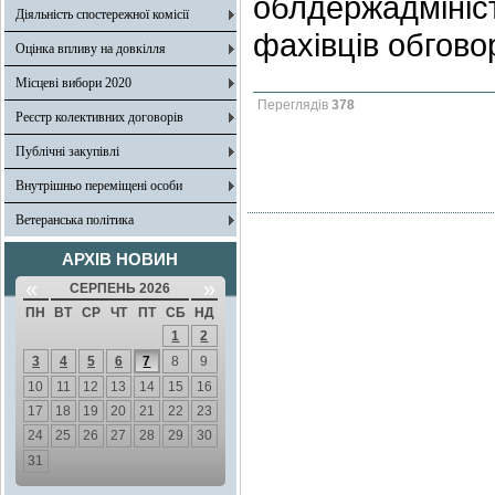
облдержадмініс
Діяльність спостережної комісії
фахівців обгово
Оцінка впливу на довкілля
Місцеві вибори 2020
Переглядів
378
Реєстр колективних договорів
Публічні закупівлі
Внутрішньо переміщені особи
Ветеранська політика
АРХІВ НОВИН
«
»
СЕРПЕНЬ 2026
ПН
ВТ
СР
ЧТ
ПТ
СБ
НД
1
2
3
4
5
6
7
8
9
10
11
12
13
14
15
16
17
18
19
20
21
22
23
24
25
26
27
28
29
30
31