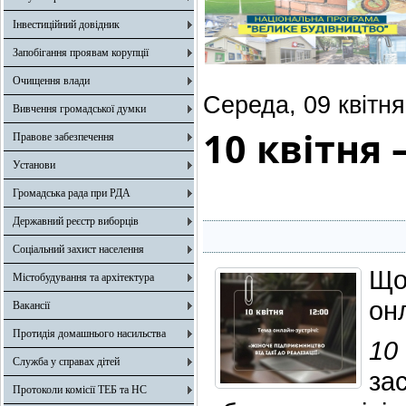
Інвестиційний довідник
Запобігання проявам корупції
Очищення влади
Середа, 09 квітня
Вивчення громадської думки
10 квітня 
Правове забезпечення
Установи
Громадська рада при РДА
Державний реєстр виборців
Соціальний захист населення
Що
Містобудування та архітектура
он
Вакансії
Протидія домашнього насильства
10
Служба у справах дітей
з
Протоколи комісії ТЕБ та НС