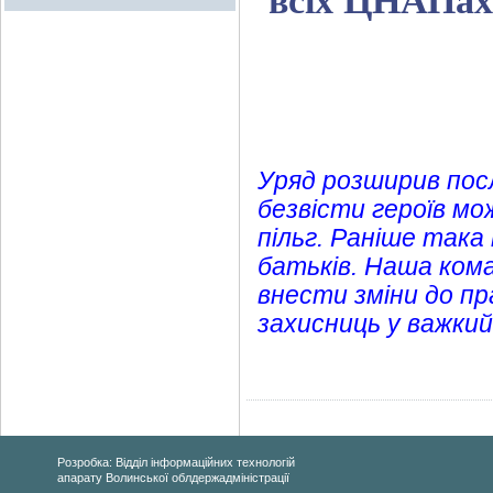
всіх ЦНАПах
Уряд розширив посл
безвісти героїв м
пільг. Раніше так
батьків. Наша кома
внести зміни до пр
захисниць у важки
Розробка: Відділ інформаційних технологій
апарату Волинської облдержадміністрації