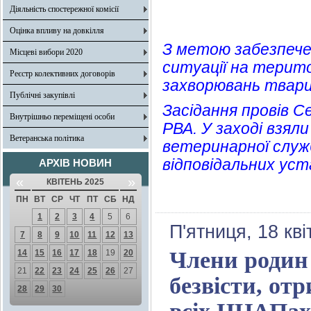
Діяльність спостережної комісії
Оцінка впливу на довкілля
З метою забезпече
Місцеві вибори 2020
ситуації на терито
Реєстр колективних договорів
захворювань тварин
Публічні закупівлі
Засідання провів С
Внутрішньо переміщені особи
РВА. У заході взял
Ветеранська політика
ветеринарної служ
відповідальних уст
АРХІВ НОВИН
«
»
КВІТЕНЬ 2025
ПН
ВТ
СР
ЧТ
ПТ
СБ
НД
1
2
3
4
5
6
П'ятниця, 18 кв
7
8
9
10
11
12
13
Члени родин
14
15
16
17
18
19
20
21
22
23
24
25
26
27
безвісти, от
28
29
30