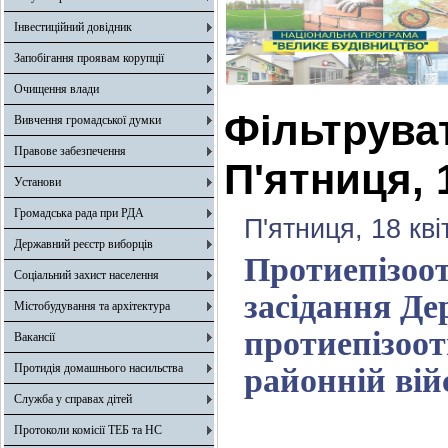
Інвестиційний довідник
Запобігання проявам корупції
Очищення влади
Фільтрува
Вивчення громадської думки
Правове забезпечення
П'ятниця, 
Установи
Громадська рада при РДА
П'ятниця, 18 кв
Державний реєстр виборців
Протиепізоот
Соціальний захист населення
засідання Де
Містобудування та архітектура
протиепізоот
Вакансії
Протидія домашнього насильства
районній вій
Служба у справах дітей
Протоколи комісії ТЕБ та НС