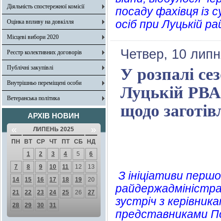
Діяльність спостережної комісії
посаду фахівця із 
осіб при Луцькій ра
Оцінка впливу на довкілля
Місцеві вибори 2020
Четвер, 10 липн
Реєстр колективних договорів
Публічні закупівлі
У розпалі сез
Внутрішньо переміщені особи
Луцькій РВА
Ветеранська політика
щодо заготівл
АРХІВ НОВИН
«
»
ЛИПЕНЬ 2025
ПН
ВТ
СР
ЧТ
ПТ
СБ
НД
1
2
3
4
5
6
7
8
9
10
11
12
13
З ініціативи першо
14
15
16
17
18
19
20
райдержадміністрац
21
22
23
24
25
26
27
зустріч з керівника
28
29
30
31
представниками Пол