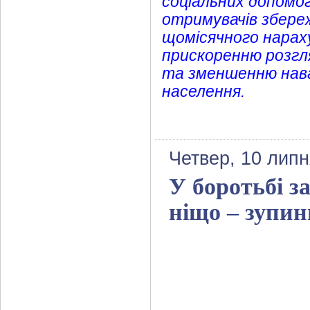
соціальних допомо
отримувачів збереж
щомісячного нарах
прискоренню розгля
та зменшенню нава
населення.
Четвер, 10 липн
У боротьбі з
ніщо – зупин