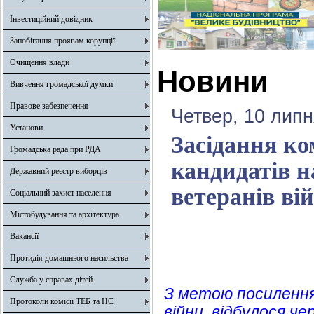
Інвестиційний довідник
Запобігання проявам корупції
Очищення влади
Новини
Вивчення громадської думки
Правове забезпечення
Четвер, 10 липн
Установи
Засідання ком
Громадська рада при РДА
кандидатів н
Державний реєстр виборців
ветеранів вій
Соціальний захист населення
Містобудування та архітектура
Вакансії
Протидія домашнього насильства
Служба у справах дітей
З метою посилення
Протоколи комісії ТЕБ та НС
війни, відбулося че