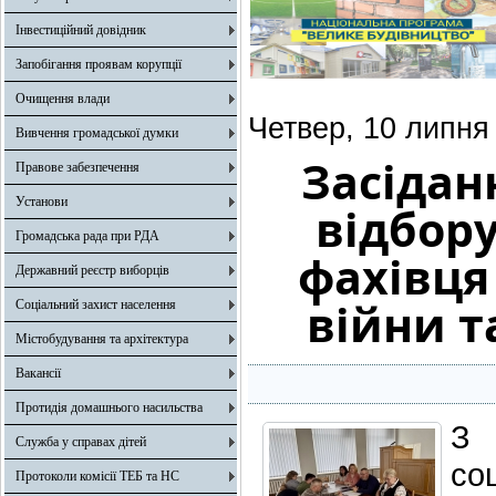
Інвестиційний довідник
Запобігання проявам корупції
Очищення влади
Четвер, 10 липня
Вивчення громадської думки
Засідан
Правове забезпечення
Установи
відбору
Громадська рада при РДА
фахівця
Державний реєстр виборців
війни т
Соціальний захист населення
Містобудування та архітектура
Вакансії
Протидія домашнього насильства
З 
Служба у справах дітей
со
Протоколи комісії ТЕБ та НС