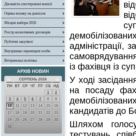
ві
Діяльність спостережної комісії
ві
Оцінка впливу на довкілля
с
Місцеві вибори 2020
Реєстр колективних договорів
демобілізовани
Публічні закупівлі
адміністрації, з
Внутрішньо переміщені особи
самоврядування
Ветеранська політика
із фахівця із су
АРХІВ НОВИН
У ході засіданн
«
»
СЕРПЕНЬ 2026
ПН
ВТ
СР
ЧТ
ПТ
СБ
НД
на посаду фахі
1
2
демобілізовани
3
4
5
6
7
8
9
10
11
12
13
14
15
16
кандидатів до Б
17
18
19
20
21
22
23
24
25
26
27
28
29
30
Шляхом голосу
31
тестувань, спів