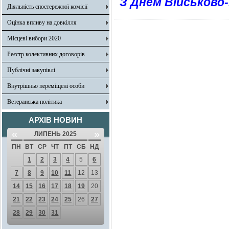
З Днем Військово
Діяльність спостережної комісії
Оцінка впливу на довкілля
Місцеві вибори 2020
Реєстр колективних договорів
Публічні закупівлі
Внутрішньо переміщені особи
Ветеранська політика
АРХІВ НОВИН
«
»
ЛИПЕНЬ 2025
ПН
ВТ
СР
ЧТ
ПТ
СБ
НД
1
2
3
4
5
6
7
8
9
10
11
12
13
14
15
16
17
18
19
20
21
22
23
24
25
26
27
28
29
30
31