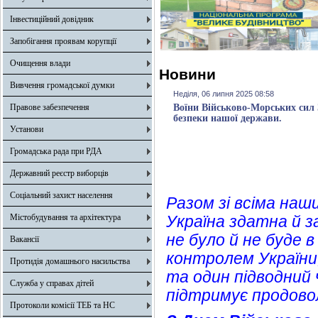
Інвестиційний довідник
Запобігання проявам корупції
Очищення влади
Новини
Вивчення громадської думки
Неділя, 06 липня 2025 08:58
Правове забезпечення
Воїни Військово-Морських сил 
безпеки нашої держави.
Установи
Громадська рада при РДА
Державний реєстр виборців
Соціальний захист населення
Разом зі всіма на
Містобудування та архітектура
Україна здатна й з
не було й не буде в
Вакансії
контролем України
Протидія домашнього насильства
та один підводний 
Служба у справах дітей
підтримує продовол
Протоколи комісії ТЕБ та НС