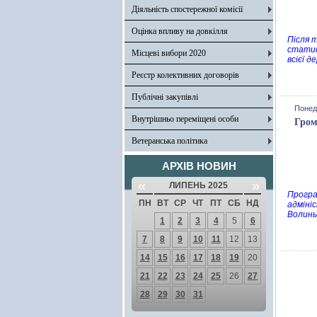
Діяльність спостережної комісії
Оцінка впливу на довкілля
Після 
статис
Місцеві вибори 2020
всієї 
Реєстр колективних договорів
Публічні закупівлі
Понеді
Внутрішньо переміщені особи
Гром
Ветеранська політика
АРХІВ НОВИН
«
»
ЛИПЕНЬ 2025
Програ
ПН
ВТ
СР
ЧТ
ПТ
СБ
НД
адміні
Волинь
1
2
3
4
5
6
7
8
9
10
11
12
13
14
15
16
17
18
19
20
21
22
23
24
25
26
27
28
29
30
31