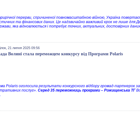
трирічної перерви, спричиненої повномасштабною війною, Україна повертає
тичних та фінансових даних. Це надзвичайно важливий крок не лише для Д
держави, яка відновлюється і потребує точних, актуальних, достовірних даних
лок, 21 липня 2025 09:56
ада Волині стала переможцем конкурсу від Програми Polaris
ма Polaris оголосила результати конкурсного відбору громад-партнерок 
стративних послуг».
Серед 35 переможниць програми – Рожищенська ТГ
Во
.