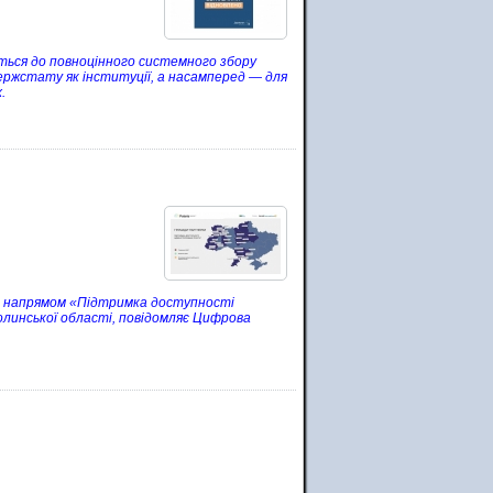
ться до повноцінного системного збору
ержстату як інституції, а насамперед — для
.
за напрямом «Підтримка доступності
линської області, повідомляє Цифрова