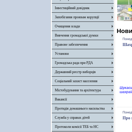
Інвестиційний довідник
Запобігання проявам корупції
Очищення влади
Нов
Вивчення громадської думки
Понеді
Правове забезпечення
Шахр
Установи
Громадська рада при РДА
Державний реєстр виборців
Соціальний захист населення
Шукаєш
Містобудування та архітектура
шахраї
Вакансії
Протидія домашнього насильства
Понеді
Служба у справах дітей
Про 
Протоколи комісії ТЕБ та НС