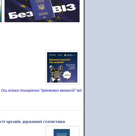
сь кілька поширених "крінжових вакансій" від
сті органів державної статистики