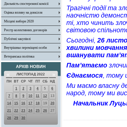
Діяльність спостережної комісії
Трагічні події та з
Оцінка впливу на довкілля
наочністю демонст
ті, хто чинить зл
Місцеві вибори 2020
світовою спільнот
Реєстр колективних договорів
Сьогодні,
26 листо
Публічні закупівлі
хвилини мовчання,
Внутрішньо переміщені особи
вшанувати пам’я
Ветеранська політика
Пам’ятаємо
злочи
АРХІВ НОВИН
«
»
Єднаємося
, тому 
ЛИСТОПАД 2022
ПН
ВТ
СР
ЧТ
ПТ
СБ
НД
Ми маємо власну д
1
2
3
4
5
6
народ, тому ми ви
7
8
9
10
11
12
13
Начальник Луцьк
14
15
16
17
18
19
20
21
22
23
24
25
26
27
28
29
30