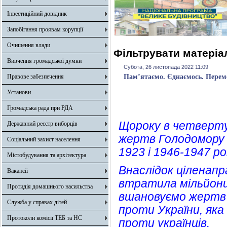
Інвестиційний довідник
Запобігання проявам корупції
Очищення влади
Фільтрувати матеріал
Вивчення громадської думки
Субота, 26 листопада 2022 11:09
Правове забезпечення
Пам’ятаємо. Єднаємось. Перем
Установи
Громадська рада при РДА
Щороку в четверту
Державний реєстр виборців
жертв Голодомору 1
Соціальний захист населення
1923 і 1946-1947 ро
Містобудування та архітектура
Внаслідок ціленапр
Вакансії
втратила мільйони
Протидія домашнього насильства
вшановуємо жертв 
Служба у справах дітей
проти України, як
Протоколи комісії ТЕБ та НС
проти українців.