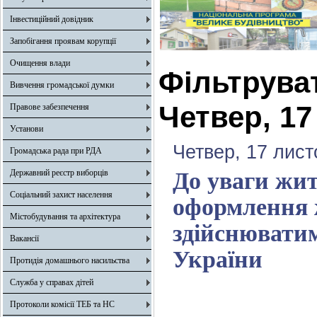
Інвестиційний довідник
Запобігання проявам корупції
Очищення влади
Фільтрува
Вивчення громадської думки
Четвер, 17
Правове забезпечення
Установи
Четвер, 17 лист
Громадська рада при РДА
Державний реєстр виборців
До уваги жит
Соціальний захист населення
оформлення ж
Містобудування та архітектура
здійснювати
Вакансії
України
Протидія домашнього насильства
Служба у справах дітей
Протоколи комісії ТЕБ та НС