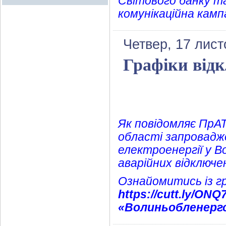
Світового банку т
комунікаційна камп
Четвер, 17 лист
Графіки відк
Як повідомляє ПрА
області запровадже
електроенергії у В
аварійних відключе
Ознайомитись із г
https://cutt.ly/ONQ
«Волиньобленерг