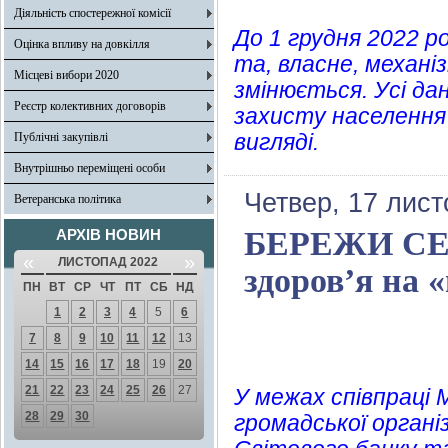
Діяльність спостережної комісії
До 1 грудня 2022 р
Оцінка впливу на довкілля
та, власне, механі
Місцеві вибори 2020
змінюється. Усі да
Реєстр колективних договорів
захисту населення
вигляді.
Публічні закупівлі
Внутрішньо переміщені особи
Четвер, 17 лист
Ветеранська політика
БЕРЕЖИ СЕБЕ
АРХІВ НОВИН
«
»
ЛИСТОПАД 2022
здоров’я на 
ПН
ВТ
СР
ЧТ
ПТ
СБ
НД
1
2
3
4
5
6
7
8
9
10
11
12
13
14
15
16
17
18
19
20
21
22
23
24
25
26
27
У межах співпраці 
28
29
30
громадської органі