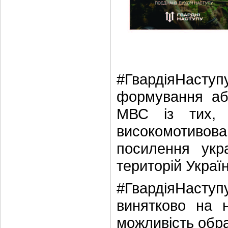
#ГвардіяНасту
формування абс
МВС із тих, 
високомотиво
посилення укра
територій Україн
#ГвардіяНаступу
винятково на 
можливість обра