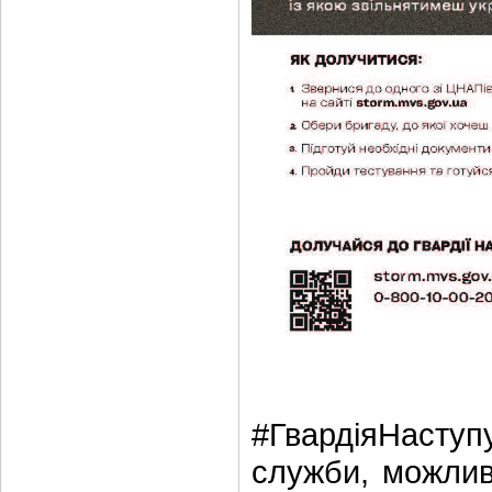
#ГвардіяНаступ
служби, можливі