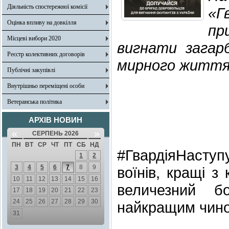
Діяльність спостережної комісії
«Г
Оцінка впливу на довкілля
пр
Місцеві вибори 2020
вигнати загарб
Реєстр колективних договорів
мирного життя 
Публічні закупівлі
Внутрішньо переміщені особи
Ветеранська політика
АРХІВ НОВИН
«
»
СЕРПЕНЬ 2026
ПН
ВТ
СР
ЧТ
ПТ
СБ
НД
#ГвардіяНасту
1
2
3
4
5
6
7
8
9
воїнів, кращі з
10
11
12
13
14
15
16
величезний б
17
18
19
20
21
22
23
24
25
26
27
28
29
30
найкращим чином
31