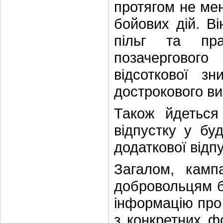
протягом не мен
бойових дій. В
пільг та пр
позачерговог
відсоткової з
дострокового ви
Також йдеться
відпустку у бу
додаткової відп
Загалом, камп
добровольцям б
інформацію про 
з конкретних ф