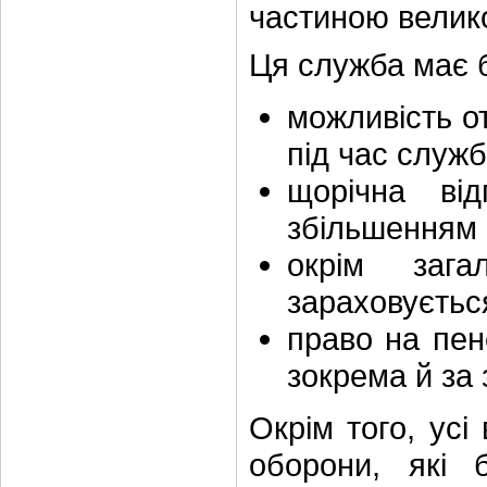
частиною велико
Ця служба має б
можливість о
під час служб
щорічна від
збільшенням 
окрім зага
зараховуєтьс
право на пен
зокрема й за
Окрім того, усі
оборони, які 