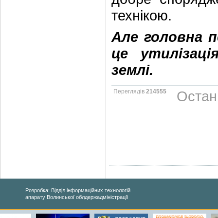
технікою.
Але головна п
це утилізаці
землі.
Переглядів
214555
Остан
Розробка: Відділ інформаційних технологій
апарату Волинської облдержадміністрації