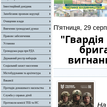
Інвестиційний довідник
Запобігання проявам корупції
Очищення влади
П'ятниця, 29 сер
Вивчення громадської думки
"Гвардія
Правове забезпечення
Установи
бриг
Громадська рада при РДА
вигнанн
Державний реєстр виборців
Соціальний захист населення
Містобудування та архітектура
Вакансії
Протидія домашнього насильства
Служба у справах дітей
Протоколи комісії ТЕБ та НС
На