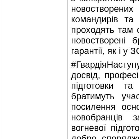
новостворених
командирів та 
проходять там с
новостворені б
гарантії, як і у З
#ГвардіяНаступ
досвід, професі
підготовки та
братимуть уча
посилення осно
новобранців з
вогневої підгот
добре спорядже