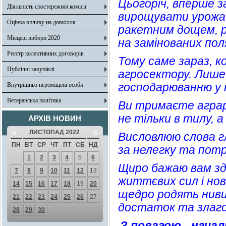
Цьогоріч, вперше з
Діяльність спостережної комісії
вирощувати урожай 
Оцінка впливу на довкілля
ракетним дощем, р
Місцеві вибори 2020
на замінованих по
Реєстр колективних договорів
Тому саме зараз, ко
Публічні закупівлі
агросектору. Лише 
господарюванню у кож
Внутрішньо переміщені особи
Ветеранська політика
Ви тримаєте аграр
не тільки в тилу, а
АРХІВ НОВИН
«
»
ЛИСТОПАД 2022
Висловлюю слова гл
ПН
ВТ
СР
ЧТ
ПТ
СБ
НД
за нелегку та потр
1
2
3
4
5
6
Щиро бажаю вам здо
7
8
9
10
11
12
13
життєвих сил і нов
14
15
16
17
18
19
20
щедро родять ниви,
21
22
23
24
25
26
27
достаток та злаго
28
29
30
З повагою - начал