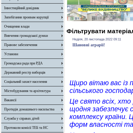
Інвестиційний довідник
Запобігання проявам корупції
Очищення влади
Фільтрувати матеріал
Вивчення громадської думки
Неділя, 20 листопада 2022 09:11
Правове забезпечення
Шановні аграрії!
Установи
Громадська рада при РДА
Державний реєстр виборців
Щиро вітаю вас із 
Соціальний захист населення
сільського господа
Містобудування та архітектура
Це свято всіх, хто 
Вакансії
щодня забезпечує 
Протидія домашнього насильства
комплексу країни. 
Служба у справах дітей
форм власності та
Протоколи комісії ТЕБ та НС