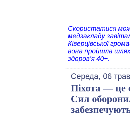
Скористатися можл
медзакладу завітал
Ківерцівської гром
вона пройшла шлях 
здоров’я 40+.
Середа, 06 трав
Піхота — це 
Сил оборони.
забезпечуют