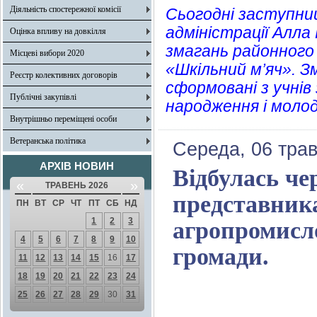
Діяльність спостережної комісії
Сьогодні заступниц
адміністрації Алла
Оцінка впливу на довкілля
змагань районного
Місцеві вибори 2020
«Шкільний м’яч». 
Реєстр колективних договорів
сформовані з учнів 
Публічні закупівлі
народження і молод
Внутрішньо переміщені особи
Ветеранська політика
Середа, 06 трав
АРХІВ НОВИН
Відбулась чер
«
»
ТРАВЕНЬ 2026
представник
ПН
ВТ
СР
ЧТ
ПТ
СБ
НД
1
2
3
агропромисло
4
5
6
7
8
9
10
громади.
11
12
13
14
15
16
17
18
19
20
21
22
23
24
25
26
27
28
29
30
31