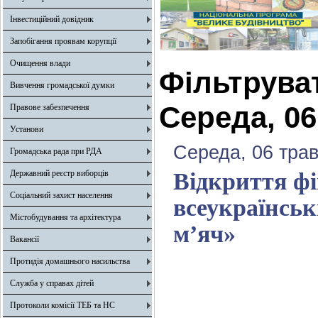
Інвестиційний довідник
Запобігання проявам корупції
Очищення влади
Фільтрува
Вивчення громадської думки
Середа, 06
Правове забезпечення
Установи
Середа, 06 трав
Громадська рада при РДА
Державний реєстр виборців
Відкриття фі
Соціальний захист населення
всеукраїнсь
Містобудування та архітектура
м’яч»
Вакансії
Протидія домашнього насильства
Служба у справах дітей
Протоколи комісії ТЕБ та НС