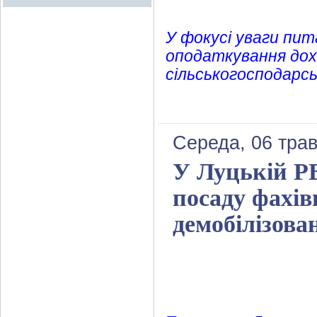
У фокусі уваги пи
оподаткування дохо
сільськогосподарсь
Середа, 06 трав
У Луцькій РВ
посаду фахівц
демобілізова