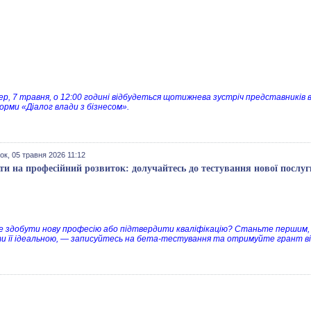
ер, 7 травня, о 12:00 годині відбудеться щотижнева зустріч представників 
рми «Діалог влади з бізнесом».
ок, 05 травня 2026 11:12
ти на професійний розвиток: долучайтесь до тестування нової послуг
 здобути нову професію або підтвердити кваліфікацію? Станьте першим, х
и її ідеальною, — записуйтесь на бета-тестування та отримуйте грант ві