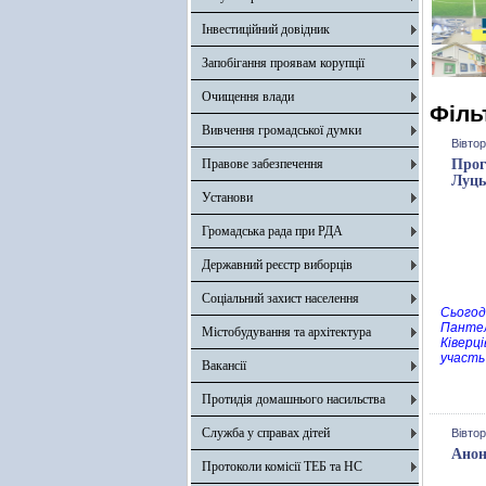
Інвестиційний довідник
Запобігання проявам корупції
Очищення влади
Філь
Вивчення громадської думки
Вівтор
Правове забезпечення
Прог
Луць
Установи
Громадська рада при РДА
Державний реєстр виборців
Соціальний захист населення
Сьогод
Пантел
Містобудування та архітектура
Ківерц
участь
Вакансії
Протидія домашнього насильства
Служба у справах дітей
Вівтор
Анон
Протоколи комісії ТЕБ та НС