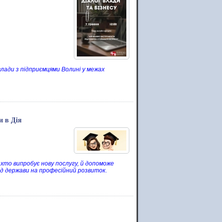
влади з підприємцями Волині у межах
и в Дія
то випробує нову послугу, й допоможе
д держави на професійний розвиток.