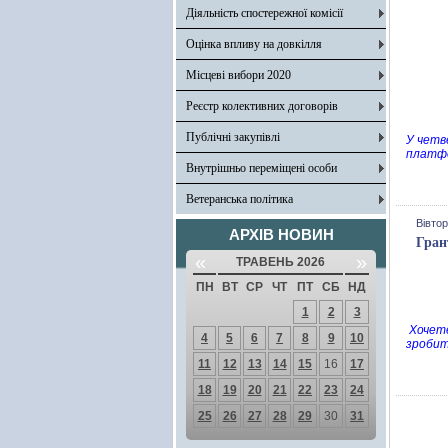
Діяльність спостережної комісії
Оцінка впливу на довкілля
Місцеві вибори 2020
Реєстр колективних договорів
Публічні закупівлі
У четв
платфо
Внутрішньо переміщені особи
Ветеранська політика
Вівтор
АРХІВ НОВИН
Гран
«
»
ТРАВЕНЬ 2026
ПН
ВТ
СР
ЧТ
ПТ
СБ
НД
1
2
3
Хочете
4
5
6
7
8
9
10
зробит
11
12
13
14
15
16
17
18
19
20
21
22
23
24
25
26
27
28
29
30
31