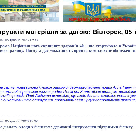
трувати матеріали за датою: Вівторок, 05 
ок, 05 травня 2026 17:33
рама Національного скринінгу здоров’я 40+, що стартувала в Україні
кого району. Послуга дає можливість пройти комплексне обстеження в
ні заступниця голови Луцької районної державної адміністрації Алла Ганіч
еймона Ківерцівської міської ради» Людмила Хомік обговорили, як проходять
івській громаді. Пані Людмила розповіла, що люди досить активно користую
 в анкетуванні та опитуванні, проходять огляд у вузькопрофільних фахівці
ок, 05 травня 2026 15:32
с діалогу влади з бізнесом: державні інструменти підтримки бізнесу