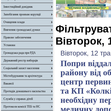
Інвестиційний довідник
Запобігання проявам корупції
Очищення влади
Фільтрува
Вивчення громадської думки
Вівторок, 
Правове забезпечення
Установи
Вівторок, 12 тр
Громадська рада при РДА
Державний реєстр виборців
Попри відда
Соціальний захист населення
району від о
Містобудування та архітектура
центр первин
Вакансії
та КП «Колк
Протидія домашнього насильства
необхідну пе
Служба у справах дітей
медичну доп
Протоколи комісії ТЕБ та НС