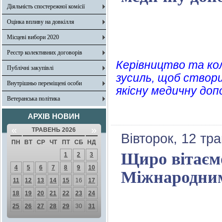
Діяльність спостережної комісії
Оцінка впливу на довкілля
Місцеві вибори 2020
Реєстр колективних договорів
Керівництво та ко
Публічні закупівлі
зусиль, щоб створ
Внутрішньо переміщені особи
якісну медичну доп
Ветеранська політика
АРХІВ НОВИН
«
»
ТРАВЕНЬ 2026
Вівторок, 12 тр
ПН
ВТ
СР
ЧТ
ПТ
СБ
НД
Щиро вітаємо
1
2
3
4
5
6
7
8
9
10
Міжнародним
11
12
13
14
15
16
17
18
19
20
21
22
23
24
25
26
27
28
29
30
31