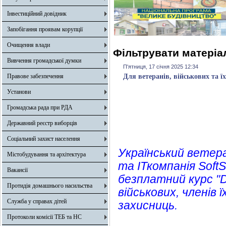
Інвестиційний довідник
Запобігання проявам корупції
Очищення влади
Фільтрувати матеріал
Вивчення громадської думки
П'ятниця, 17 січня 2025 12:34
Правове забезпечення
Для ветеранів, військових та 
Установи
Громадська рада при РДА
Державний реєстр виборців
Соціальний захист населення
Український ветер
Містобудування та архітектура
та ІТкомпанія Sof
Вакансії
безплатний курс "D
Протидія домашнього насильства
військових, членів 
Служба у справах дітей
захисниць.
Протоколи комісії ТЕБ та НС