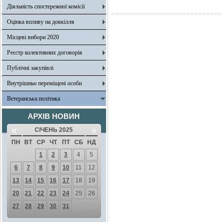
Діяльність спостережної комісії
Оцінка впливу на довкілля
Місцеві вибори 2020
Реєстр колективних договорів
Публічні закупівлі
Внутрішньо переміщені особи
Ветеранська політика
АРХІВ НОВИН
«
»
СІЧЕНЬ 2025
ПН
ВТ
СР
ЧТ
ПТ
СБ
НД
1
2
3
4
5
6
7
8
9
10
11
12
13
14
15
16
17
18
19
20
21
22
23
24
25
26
27
28
29
30
31