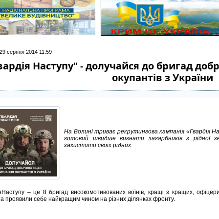
 29 серпня 2014 11:59
вардія Наступу" - долучайся до бригад до
окупантів з України
На Волині триває рекрутингова кампанія «Гвардія На
готовий швидше вигнати загарбників з рідної 
захистити своїх рідних.
яНаступу – це 8 бригад високомотивованих воїнів, кращі з кращих, офіцер
 та проявили себе найкращим чином на різних ділянках фронту.