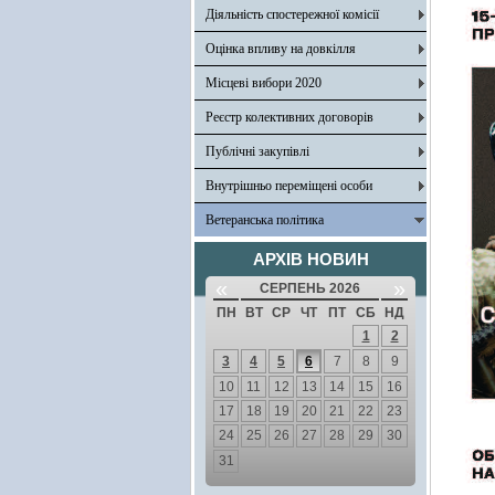
Діяльність спостережної комісії
Оцінка впливу на довкілля
Місцеві вибори 2020
Реєстр колективних договорів
Публічні закупівлі
Внутрішньо переміщені особи
Ветеранська політика
АРХІВ НОВИН
«
»
СЕРПЕНЬ 2026
ПН
ВТ
СР
ЧТ
ПТ
СБ
НД
1
2
3
4
5
6
7
8
9
10
11
12
13
14
15
16
17
18
19
20
21
22
23
24
25
26
27
28
29
30
31