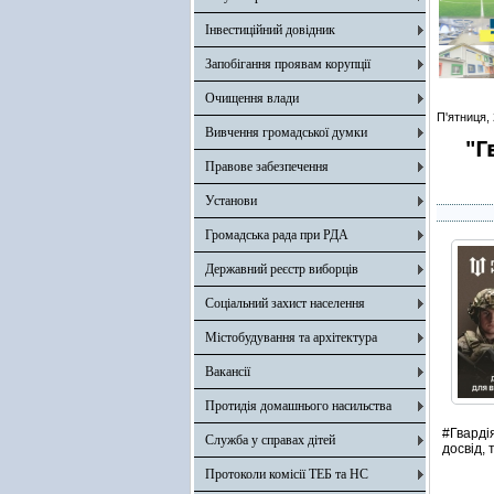
Інвестиційний довідник
Запобігання проявам корупції
Очищення влади
П'ятниця,
Вивчення громадської думки
"Г
Правове забезпечення
Установи
Громадська рада при РДА
Державний реєстр виборців
Соціальний захист населення
Містобудування та архітектура
Вакансії
Протидія домашнього насильства
#Гварді
Служба у справах дітей
досвід,
Протоколи комісії ТЕБ та НС