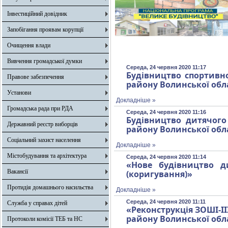
Інвестиційний довідник
Запобігання проявам корупції
Очищення влади
Вивчення громадської думки
Середа, 24 червня 2020 11:17
Будівництво спортивно
Правове забезпечення
району Волинської обл
Установи
Докладніше »
Громадська рада при РДА
Середа, 24 червня 2020 11:16
Будівництво дитячого
Державний реєстр виборців
району Волинської обл
Соціальний захист населення
Докладніше »
Містобудування та архітектура
Середа, 24 червня 2020 11:14
«Нове будівництво д
Вакансії
(коригування)»
Протидія домашнього насильства
Докладніше »
Середа, 24 червня 2020 11:11
Служба у справах дітей
«Реконструкція ЗОШІ-ІІ
району Волинської обл
Протоколи комісії ТЕБ та НС