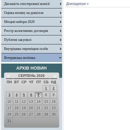
Діяльність спостережної комісії
Докладніше »
Оцінка впливу на довкілля
Місцеві вибори 2020
Реєстр колективних договорів
Публічні закупівлі
Внутрішньо переміщені особи
Ветеранська політика
АРХІВ НОВИН
«
»
СЕРПЕНЬ 2026
ПН
ВТ
СР
ЧТ
ПТ
СБ
НД
1
2
3
4
5
6
7
8
9
10
11
12
13
14
15
16
17
18
19
20
21
22
23
24
25
26
27
28
29
30
31