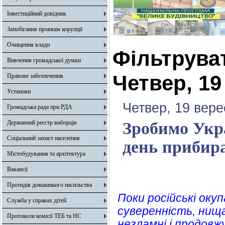
Інвестиційний довідник
Запобігання проявам корупції
Очищення влади
Фільтрува
Вивчення громадської думки
Четвер, 19
Правове забезпечення
Установи
Четвер, 19 вере
Громадська рада при РДА
Державний реєстр виборців
Зробимо Укра
Соціальний захист населення
день прибир
Містобудування та архітектура
Вакансії
Протидія домашнього насильства
Поки російські ок
Служба у справах дітей
суверенність, нища
Протоколи комісії ТЕБ та НС
незламні і продов