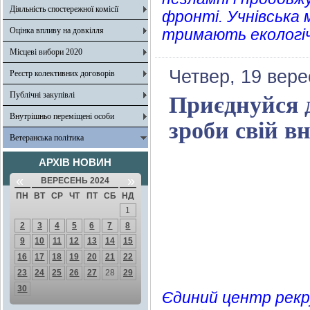
Діяльність спостережної комісії
фронті. Учнівська 
Оцінка впливу на довкілля
тримають екологі
Місцеві вибори 2020
Четвер, 19 вере
Реєстр колективних договорів
Публічні закупівлі
Приєднуйся д
Внутрішньо переміщені особи
зроби свій в
Ветеранська політика
АРХІВ НОВИН
«
»
ВЕРЕСЕНЬ 2024
ПН
ВТ
СР
ЧТ
ПТ
СБ
НД
1
2
3
4
5
6
7
8
9
10
11
12
13
14
15
16
17
18
19
20
21
22
23
24
25
26
27
28
29
30
Єдиний центр рекр