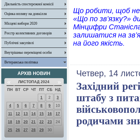
Діяльність спостережної комісії
Що робити, щоб не
Оцінка впливу на довкілля
«Що по зв’язку?» 
Місцеві вибори 2020
Мінцифри Станісла
Реєстр колективних договорів
залишатися на зв’я
на його якість.
Публічні закупівлі
Внутрішньо переміщені особи
Ветеранська політика
Четвер, 14 лист
АРХІВ НОВИН
«
»
ЛИСТОПАД 2024
Західний ре
ПН
ВТ
СР
ЧТ
ПТ
СБ
НД
штабу з пита
1
2
3
4
5
6
7
8
9
10
військовопол
11
12
13
14
15
16
17
родичами зн
18
19
20
21
22
23
24
25
26
27
28
29
30