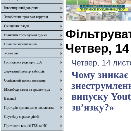
Інвестиційний довідник
Запобігання проявам корупції
Очищення влади
Фільтрува
Вивчення громадської думки
Четвер, 14
Правове забезпечення
Установи
Четвер, 14 лист
Громадська рада при РДА
Державний реєстр виборців
Чому зникає 
Соціальний захист населення
знеструмлен
Містобудування та архітектура
випуску You
Вакансії
зв’язку?»
Протидія домашнього насильства
Служба у справах дітей
Протоколи комісії ТЕБ та НС