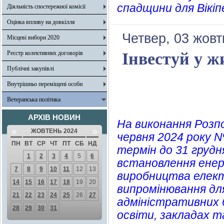
спадщини для Вікіп
Діяльність спостережної комісії
Оцінка впливу на довкілля
Четвер, 03 жовт
Місцеві вибори 2020
Реєстр колективних договорів
Інвестуй у ж
Публічні закупівлі
Внутрішньо переміщені особи
Ветеранська політика
АРХІВ НОВИН
На виконання Розпо
«
»
ЖОВТЕНЬ 2024
червня 2024 року N
ПН
ВТ
СР
ЧТ
ПТ
СБ
НД
термін до 31 грудн
1
2
3
4
5
6
встановлення енер
7
8
9
10
11
12
13
виробництва електр
14
15
16
17
18
19
20
випромінювання дл
21
22
23
24
25
26
27
адміністративних б
28
29
30
31
освіти, закладах 