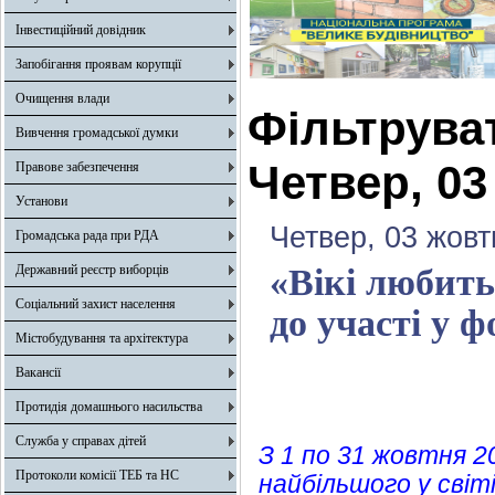
Інвестиційний довідник
Запобігання проявам корупції
Очищення влади
Фільтрува
Вивчення громадської думки
Четвер, 03
Правове забезпечення
Установи
Четвер, 03 жовт
Громадська рада при РДА
Державний реєстр виборців
«Вікі любит
Соціальний захист населення
до участі у 
Містобудування та архітектура
Вакансії
Протидія домашнього насильства
Служба у справах дітей
З 1 по 31 жовтня 2
Протоколи комісії ТЕБ та НС
найбільшого у світ