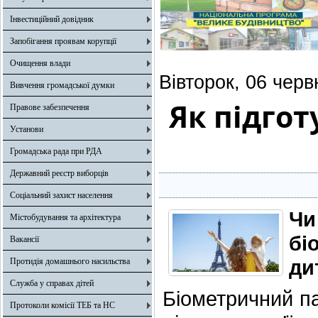
Інвестиційний довідник
Запобігання проявам корупції
Очищення влади
Вівторок, 06 черв
Вивчення громадської думки
Як підгот
Правове забезпечення
Установи
Громадська рада при РДА
Державний реєстр виборців
Соціальний захист населення
Ч
Містобудування та архітектура
бі
Вакансії
ди
Протидія домашнього насильства
Служба у справах дітей
Біометричний па
Протоколи комісії ТЕБ та НС