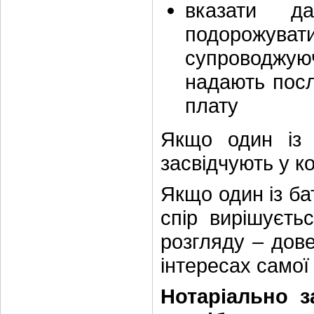
вказати д
подорожу
супроводжую
надають посл
плату
Якщо один із 
засвідчують у к
Якщо один із бат
спір вирішуєть
розгляду – дове
інтересах самої
Нотаріально з