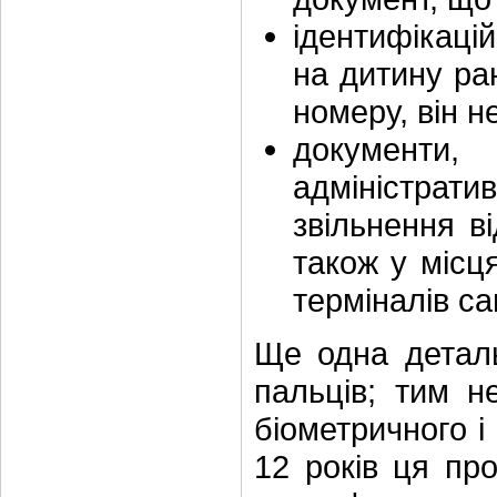
ідентифікаці
на дитину ра
номеру, він н
документ
адміністрати
звільнення в
також у міс
терміналів с
Ще одна деталь
пальців; тим н
біометричного і 
12 років ця пр