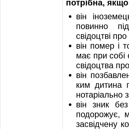
потрібна, якщо
він іноземе
повинно пі
свідоцтві пр
він помер і т
має при собі 
свідоцтва пр
він позбавлен
ким дитина 
нотаріально 
він зник без
подорожує, м
засвідчену к