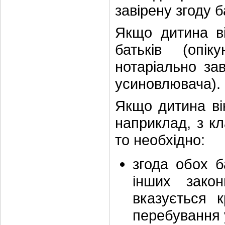
завірену згоду б
Якщо дитина ві
батьків (опік
нотаріально зав
усиновлювача).
Якщо дитина вік
наприклад, з кл
то необхідно:
згода обох б
інших закон
вказується к
перебування у