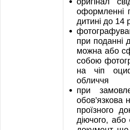
оригінал св
оформленні 
дитині до 14 
фотографуван
при поданні д
можна або сф
собою фотог
на чіп оциф
обличчя
при замовле
обов’язкова 
проїзного до
діючого, або
документ, що