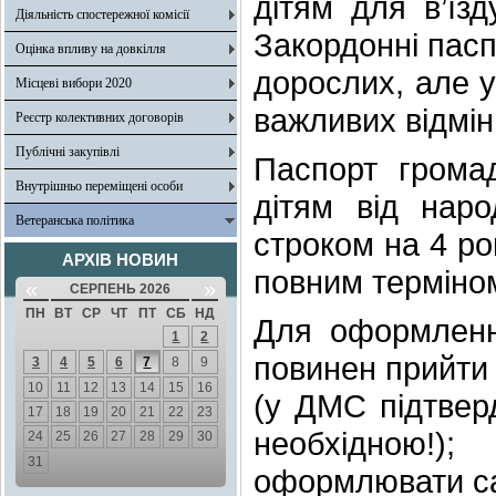
дітям для в’їз
Діяльність спостережної комісії
Закордонні пасп
Оцінка впливу на довкілля
дорослих, але у
Місцеві вибори 2020
важливих відмін
Реєстр колективних договорів
Публічні закупівлі
Паспорт грома
Внутрішньо переміщені особи
дітям від нар
Ветеранська політика
строком на 4 ро
АРХІВ НОВИН
повним терміном 
«
»
СЕРПЕНЬ 2026
ПН
ВТ
СР
ЧТ
ПТ
СБ
НД
Для оформленн
1
2
повинен прийти 
3
4
5
6
7
8
9
10
11
12
13
14
15
16
(у ДМС підтверд
17
18
19
20
21
22
23
необхідною!)
24
25
26
27
28
29
30
31
оформлювати са