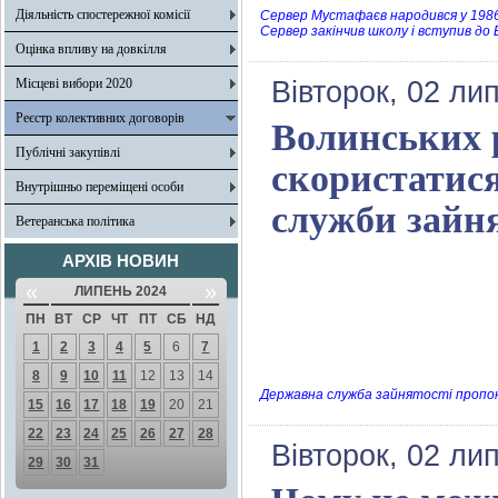
Діяльність спостережної комісії
Сервер Мустафаєв народився у 1986 
Сервер закінчив школу і вступив до
Оцінка впливу на довкілля
Місцеві вибори 2020
Вівторок, 02 ли
Реєстр колективних договорів
Волинських 
Публічні закупівлі
скористатис
Внутрішньо переміщені особи
служби зайня
Ветеранська політика
АРХІВ НОВИН
«
»
ЛИПЕНЬ 2024
ПН
ВТ
СР
ЧТ
ПТ
СБ
НД
1
2
3
4
5
6
7
8
9
10
11
12
13
14
Державна служба зайнятості пропон
15
16
17
18
19
20
21
22
23
24
25
26
27
28
Вівторок, 02 ли
29
30
31