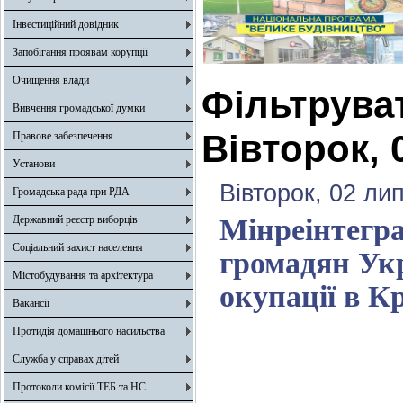
Інвестиційний довідник
Запобігання проявам корупції
Очищення влади
Фільтрува
Вивчення громадської думки
Вівторок, 
Правове забезпечення
Установи
Вівторок, 02 ли
Громадська рада при РДА
Державний реєстр виборців
Мінреінтегра
Соціальний захист населення
громадян Укр
Містобудування та архітектура
окупації в К
Вакансії
Протидія домашнього насильства
Служба у справах дітей
Протоколи комісії ТЕБ та НС