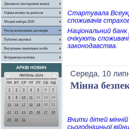
Діяльність спостережної комісії
Стартувала Всеукр
Оцінка впливу на довкілля
споживачів страхов
Місцеві вибори 2020
Національний банк 
Реєстр колективних договорів
очікують споживачі
Публічні закупівлі
законодавства.
Внутрішньо переміщені особи
Ветеранська політика
АРХІВ НОВИН
Середа, 10 лип
«
»
ЛИПЕНЬ 2024
Мінна безпек
ПН
ВТ
СР
ЧТ
ПТ
СБ
НД
1
2
3
4
5
6
7
8
9
10
11
12
13
14
15
16
17
18
19
20
21
22
23
24
25
26
27
28
Вчити дітей мінній
29
30
31
сьогоднішньої війн