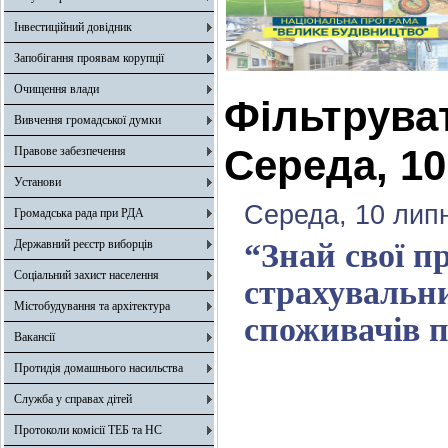
Інвестиційний довідник
Запобігання проявам корупції
Очищення влади
Фільтрува
Вивчення громадської думки
Середа, 10
Правове забезпечення
Установи
Середа, 10 лип
Громадська рада при РДА
Державний реєстр виборців
“Знай свої п
Соціальний захист населення
страхувальн
Містобудування та архітектура
споживачів п
Вакансії
Протидія домашнього насильства
Служба у справах дітей
Протоколи комісії ТЕБ та НС