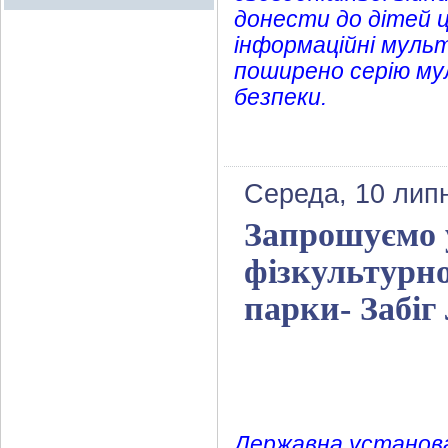
донести до дітей 
інформаційні мульт
поширено серію мул
безпеки.
Середа, 10 лип
Запрошуємо у
фізкультурно
парки- Забіг
Державна установа