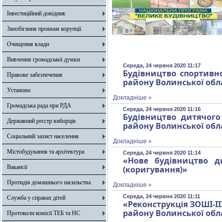
Інвестиційний довідник
Запобігання проявам корупції
Очищення влади
Вивчення громадської думки
Середа, 24 червня 2020 11:17
Будівництво спортивно
Правове забезпечення
району Волинської обл
Установи
Докладніше »
Громадська рада при РДА
Середа, 24 червня 2020 11:16
Будівництво дитячого
Державний реєстр виборців
району Волинської обл
Соціальний захист населення
Докладніше »
Містобудування та архітектура
Середа, 24 червня 2020 11:14
«Нове будівництво д
Вакансії
(коригування)»
Протидія домашнього насильства
Докладніше »
Середа, 24 червня 2020 11:11
Служба у справах дітей
«Реконструкція ЗОШІ-ІІ
району Волинської обл
Протоколи комісії ТЕБ та НС