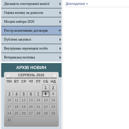
Діяльність спостережної комісії
Докладніше »
Оцінка впливу на довкілля
Місцеві вибори 2020
Реєстр колективних договорів
Публічні закупівлі
Внутрішньо переміщені особи
Ветеранська політика
АРХІВ НОВИН
«
»
СЕРПЕНЬ 2026
ПН
ВТ
СР
ЧТ
ПТ
СБ
НД
1
2
3
4
5
6
7
8
9
10
11
12
13
14
15
16
17
18
19
20
21
22
23
24
25
26
27
28
29
30
31