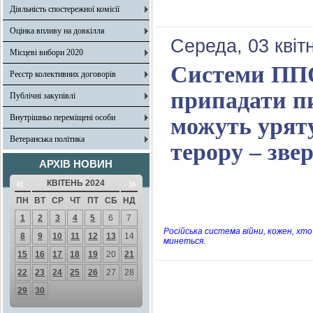
Діяльність спостережної комісії
Оцінка впливу на довкілля
Середа, 03 квіт
Місцеві вибори 2020
Системи ППО,
Реєстр колективних договорів
припадати пи
Публічні закупівлі
Внутрішньо переміщені особи
можуть уряту
Ветеранська політика
терору – зве
АРХІВ НОВИН
«
»
КВІТЕНЬ 2024
ПН
ВТ
СР
ЧТ
ПТ
СБ
НД
1
2
3
4
5
6
7
Російська система війни, кожен, хто 
8
9
10
11
12
13
14
минеться.
15
16
17
18
19
20
21
22
23
24
25
26
27
28
29
30