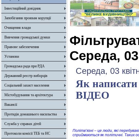
Інвестиційний довідник
Запобігання проявам корупції
Очищення влади
Фільтрува
Вивчення громадської думки
Правове забезпечення
Середа, 03
Установи
Громадська рада при РДА
Середа, 03 квіт
Державний реєстр виборців
Як написати
Соціальний захист населення
ВІДЕО
Містобудування та архітектура
Вакансії
Протидія домашнього насильства
Служба у справах дітей
Політв’язні – це люди, які перебувают
Протоколи комісії ТЕБ та НС
сприймаються як політичні. Таких о