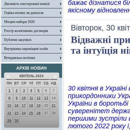
бажає дізнатися бі
Діяльність спостережної комісії
якісному відновлен
Оцінка впливу на довкілля
Місцеві вибори 2020
Вівторок, 30 кві
Реєстр колективних договорів
Відважні пр
Публічні закупівлі
та інтуїція н
Внутрішньо переміщені особи
Ветеранська політика
АРХІВ НОВИН
«
»
КВІТЕНЬ 2024
ПН
ВТ
СР
ЧТ
ПТ
СБ
НД
30 квітня в Україн
1
2
3
4
5
6
7
прикордонники Укра
8
9
10
11
12
13
14
України в боротьбі
15
16
17
18
19
20
21
суверенітет держа
22
23
24
25
26
27
28
першими зустріли 
29
30
лютого 2022 року і,