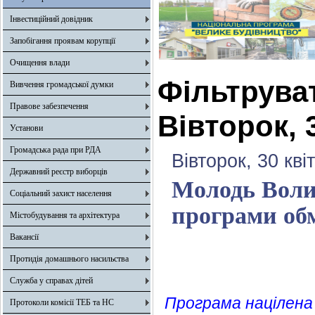
Інвестиційний довідник
Запобігання проявам корупції
Очищення влади
Фільтрува
Вивчення громадської думки
Правове забезпечення
Вівторок, 
Установи
Громадська рада при РДА
Вівторок, 30 кві
Державний реєстр виборців
Молодь Воли
Соціальний захист населення
програми об
Містобудування та архітектура
Вакансії
Протидія домашнього насильства
Служба у справах дітей
Програма націлена н
Протоколи комісії ТЕБ та НС