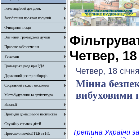
Інвестиційний довідник
Запобігання проявам корупції
Очищення влади
Фільтрува
Вивчення громадської думки
Правове забезпечення
Четвер, 18
Установи
Громадська рада при РДА
Четвер, 18 січн
Державний реєстр виборців
Мінна безпек
Соціальний захист населення
вибуховими 
Містобудування та архітектура
Вакансії
Протидія домашнього насильства
Служба у справах дітей
Третина України з
Протоколи комісії ТЕБ та НС