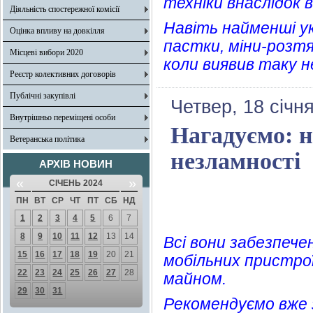
техніки внаслідок в
Діяльність спостережної комісії
Навіть найменші ук
Оцінка впливу на довкілля
пастки, міни-розтяж
Місцеві вибори 2020
коли виявив таку н
Реєстр колективних договорів
Публічні закупівлі
Четвер, 18 січн
Внутрішньо переміщені особи
Нагадуємо: н
Ветеранська політика
незламності
АРХІВ НОВИН
«
»
СІЧЕНЬ 2024
ПН
ВТ
СР
ЧТ
ПТ
СБ
НД
1
2
3
4
5
6
7
8
9
10
11
12
13
14
Всі вони забезпечен
15
16
17
18
19
20
21
мобільних пристро
22
23
24
25
26
27
28
майном.
29
30
31
Рекомендуємо вже 