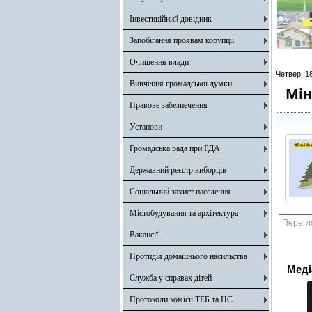
Інвестиційний довідник
Запобігання проявам корупції
Очищення влади
Четвер, 18
Вивчення громадської думки
Мін
Правове забезпечення
Установи
Громадська рада при РДА
Державний реєстр виборців
Соціальний захист населення
Містобудування та архітектура
Перегл
Вакансії
Протидія домашнього насильства
Меді
Служба у справах дітей
Протоколи комісії ТЕБ та НС