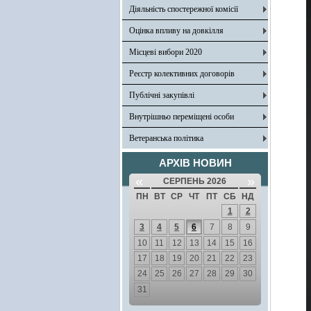
Діяльність спостережної комісії
Оцінка впливу на довкілля
Місцеві вибори 2020
Реєстр колективних договорів
Публічні закупівлі
Внутрішньо переміщені особи
Ветеранська політика
АРХІВ НОВИН
«
»
СЕРПЕНЬ 2026
ПН
ВТ
СР
ЧТ
ПТ
СБ
НД
1
2
3
4
5
6
7
8
9
10
11
12
13
14
15
16
17
18
19
20
21
22
23
24
25
26
27
28
29
30
31