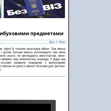
з вибуховими предметами
Друк
Медіа
 зброї й техніки внаслідок війни. Тож мінна
 і дітям. Батьки мають розповідати про міни
инні знати, як виглядають міни-пастки, міни-
и виявив таку небезпечну знахідку. У відео від
о основні правила поведінки з вибуховими
и фільм як урок із мінної безпеки для дитини.
я.