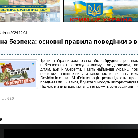
 січня 2024 12:08
на безпека: основні правила поведінки 
Третина України замінована або забруднена рештками
небезпека нині загрожує кожному – як дорослим, так
дітям, аби їх уберегти. Навіть найменші українці пов
розтяжки та інші їх види, а також про те, як діяти, кол
Dovidka.info та МінРеінтеграції розповідають пр
предметами. І батьки, й учителі можуть використовуват
Під час війни ці важливі знання можуть врятувати житт
ядів
620
а