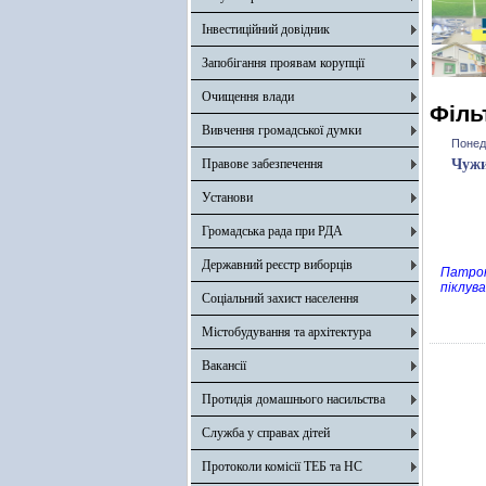
Інвестиційний довідник
Запобігання проявам корупції
Очищення влади
Філь
Вивчення громадської думки
Понеді
Правове забезпечення
Чужи
Установи
Громадська рада при РДА
Державний реєстр виборців
Патрон
піклува
Соціальний захист населення
Містобудування та архітектура
Вакансії
Протидія домашнього насильства
Служба у справах дітей
Протоколи комісії ТЕБ та НС