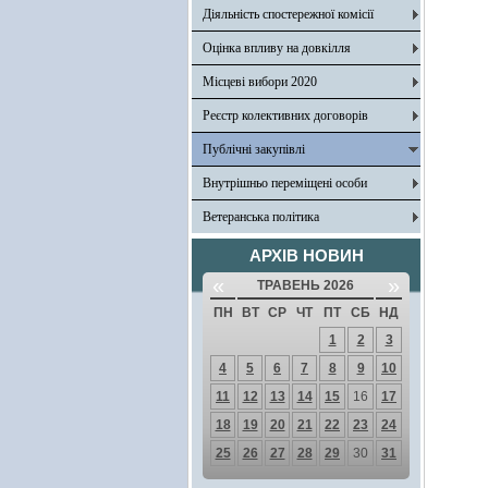
Діяльність спостережної комісії
Оцінка впливу на довкілля
Місцеві вибори 2020
Реєстр колективних договорів
Публічні закупівлі
Внутрішньо переміщені особи
Ветеранська політика
АРХІВ НОВИН
«
»
ТРАВЕНЬ 2026
ПН
ВТ
СР
ЧТ
ПТ
СБ
НД
1
2
3
4
5
6
7
8
9
10
11
12
13
14
15
16
17
18
19
20
21
22
23
24
25
26
27
28
29
30
31