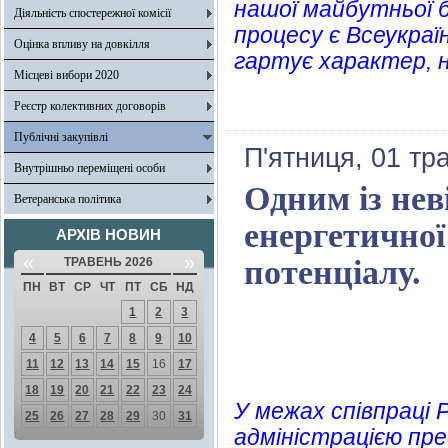
нашої майбутньої б
Діяльність спостережної комісії
процесу є Всеукраї
Оцінка впливу на довкілля
гартує характер, н
Місцеві вибори 2020
Реєстр колективних договорів
Публічні закупівлі
П'ятниця, 01 тр
Внутрішньо переміщені особи
Одним із нев
Ветеранська політика
енергетичної
АРХІВ НОВИН
«
»
потенціалу.
ТРАВЕНЬ 2026
ПН
ВТ
СР
ЧТ
ПТ
СБ
НД
1
2
3
4
5
6
7
8
9
10
11
12
13
14
15
16
17
18
19
20
21
22
23
24
У межах співпраці 
25
26
27
28
29
30
31
адміністрацією пр