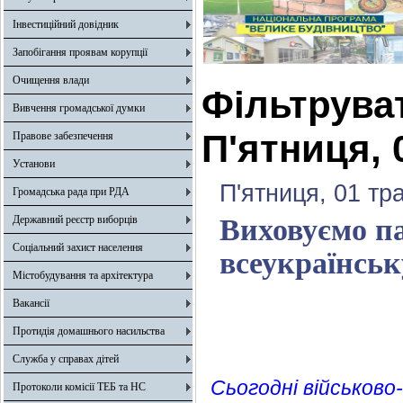
Інвестиційний довідник
Запобігання проявам корупції
Очищення влади
Фільтрува
Вивчення громадської думки
П'ятниця, 
Правове забезпечення
Установи
П'ятниця, 01 тр
Громадська рада при РДА
Державний реєстр виборців
Виховуємо па
Соціальний захист населення
всеукраїнськ
Містобудування та архітектура
Вакансії
Протидія домашнього насильства
Служба у справах дітей
Сьогодні військов
Протоколи комісії ТЕБ та НС