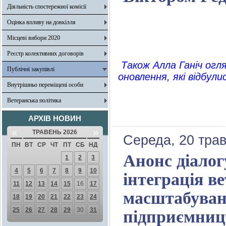
Діяльність спостережної комісії
Оцінка впливу на довкілля
Місцеві вибори 2020
Реєстр колективних договорів
Також Алла Ганіч огл
Публічні закупівлі
оновлення, які відбули
Внутрішньо переміщені особи
Ветеранська політика
АРХІВ НОВИН
«
»
ТРАВЕНЬ 2026
Середа, 20 трав
ПН
ВТ
СР
ЧТ
ПТ
СБ
НД
Анонс діалог
1
2
3
4
5
6
7
8
9
10
інтеграція в
11
12
13
14
15
16
17
масштабуван
18
19
20
21
22
23
24
25
26
27
28
29
30
31
підприємниц