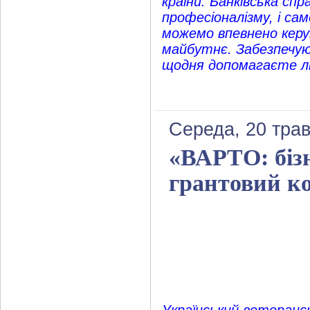
країни. Банківська сп
професіоналізму, і сам
можемо впевнено керу
майбутнє. Забезпечую
щодня допомагаєте л
Середа, 20 трав
«ВАРТО: бізн
грантовий ко