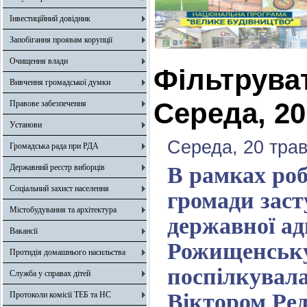
Інвестиційний довідник
Запобігання проявам корупції
Очищення влади
Фільтрува
Вивчення громадської думки
Середа, 20
Правове забезпечення
Установи
Середа, 20 трав
Громадська рада при РДА
Державний реєстр виборців
В рамках роб
Соціальний захист населення
громади заст
Містобудування та архітектура
державної ад
Вакансії
Рожищенську
Протидія домашнього насильства
поспілкувала
Служба у справах дітей
Віктором Ред
Протоколи комісії ТЕБ та НС