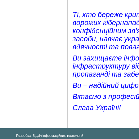
Ті, хто береже кри
ворожих кібернапад
конфіденційним зв’
засоби, навчає укра
вдячності та поваг
Ви захищаєте інфо
інфраструктуру ві
пропаганді та забе
Ви – надійний циф
Вітаємо з професі
Слава Україні!
Розробка: Відділ інформаційних технологій