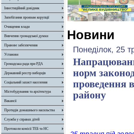
Інвестиційний довідник
Запобігання проявам корупції
Очищення влади
Новини
Вивчення громадської думки
Правове забезпечення
Понеділок, 25 т
Установи
Напрацюванн
Громадська рада при РДА
норм законод
Державний реєстр виборців
проведення в
Соціальний захист населення
Містобудування та архітектура
району
Вакансії
Протидія домашнього насильства
Служба у справах дітей
Протоколи комісії ТЕБ та НС