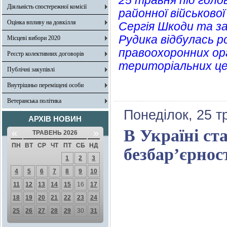
25 травня під голо
Діяльність спостережної комісії
районної військово
Оцінка впливу на довкілля
Сергія Шкоди та з
Рудика відбулась 
Місцеві вибори 2020
правоохоронних орг
Реєстр колективних договорів
територіальних це
Публічні закупівлі
Внутрішньо переміщені особи
Ветеранська політика
Понеділок, 25 т
АРХІВ НОВИН
В Україні с
«
»
ТРАВЕНЬ 2026
ПН
ВТ
СР
ЧТ
ПТ
СБ
НД
безбар’єрнос
1
2
3
4
5
6
7
8
9
10
11
12
13
14
15
16
17
18
19
20
21
22
23
24
25
26
27
28
29
30
31