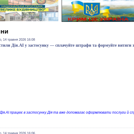
ини
, 14 травня 2026 16:08
стили Дія.AI у застосунку — сплачуйте штрафи та формуйте витяги 
Дія.AI працює в застосунку Дія та вже допомагає оформлювати послуги й с
, 14 травня 2026 16:06