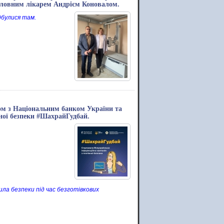
головним лікарем Андрієм Коновалом.
дбулися там.
зом з Національним банком України та
ної безпеки #ШахрайГудбай.
ла безпеки під час безготівкових