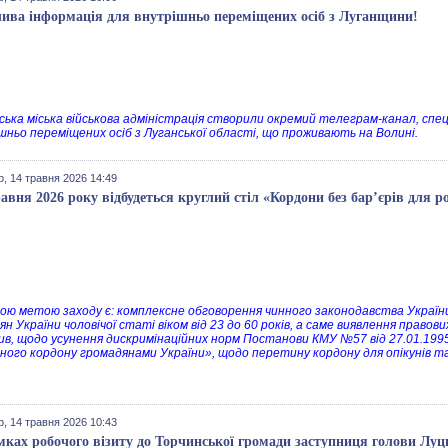
ива інформація для внутрішньо переміщених осіб з Луганщини!
ська міська військова адміністрація створили окремий телеграм-канал, спе
шньо переміщених осіб з Луганської області, що проживають на Волині.
, 14 травня 2026 14:49
равня 2026 року відбудеться круглий стіл «Кордони без бар’єрів для ро
ою метою заходу є: комплексне обговорення чинного законодавства України 
ян України чоловічої статі віком від 23 до 60 років, а саме виявлення прав
тив, щодо усунення дискримінаційних норм Постанови КМУ №57 від 27.01.1
ного кордону громадянами України», щодо перетину кордону для опікунів та 
, 14 травня 2026 10:43
мках робочого візиту до Торчинської громади заступниця голови Луць