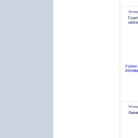
Четвер
Сьог
світ
У роки
допома
Четвер
Анон