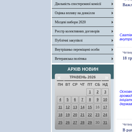
Діяльність спостережної комісії
Важл
Оцінка впливу на довкілля
Місцеві вибори 2020
Реєстр колективних договорів
Сватів
внутрі
Публічні закупівлі
Внутрішньо переміщені особи
Четвер
18 т
Ветеранська політика
АРХІВ НОВИН
«
»
ТРАВЕНЬ 2026
ПН
ВТ
СР
ЧТ
ПТ
СБ
НД
Основн
1
2
3
громад
4
5
6
7
8
9
10
ініціа
держав
11
12
13
14
15
16
17
18
19
20
21
22
23
24
25
26
27
28
29
30
31
Четвер
В ра