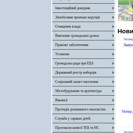
Інвестиційний довідник
Запобігання проявам корупції
Очищення влади
Нов
Вивчення громадської думки
Четвер
Правове забезпечення
Запу
Установи
Громадська рада при РДА
Державний реєстр виборців
Соціальний захист населення
Містобудування та архітектура
Вакансії
Протидія домашнього насильства
Тепер 
Служба у справах дітей
Протоколи комісії ТЕБ та НС
Четвер