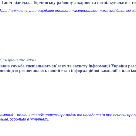
 Ганіч відвідала Торчинську районну лікарню та поспілкувалася з 
Алла Ганіч оглянула нещодавні оновлення матеріально-технічної бази, які ві
, 14 травня 2026 09:40
авна служба спеціального зв'язку та захисту інформації України ра
рполіцією розпочинають новий етап інформаційної кампанії з платіж
ампанії – поліпшити обізнаність громадян та нагадати їм про основні прави
нків, особливо в інтернеті.