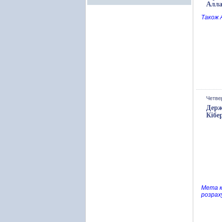
Алла
Також 
Четвер
Держ
Кібе
Мета к
розраху