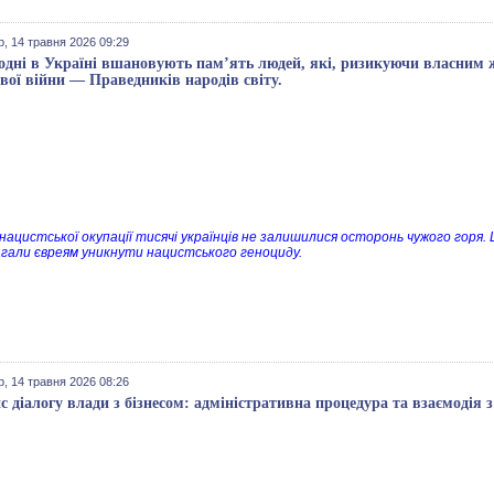
, 14 травня 2026 09:29
одні в Україні вшановують пам’ять людей, які, ризикуючи власним ж
ової війни — Праведників народів світу.
 нацистської окупації тисячі українців не залишилися осторонь чужого горя.
гали євреям уникнути нацистського геноциду.
, 14 травня 2026 08:26
с діалогу влади з бізнесом: адміністративна процедура та взаємодія 