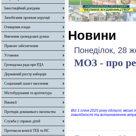
Інвестиційний довідник
Запобігання проявам корупції
Очищення влади
Новини
Вивчення громадської думки
Правове забезпечення
Понеділок, 28 ж
Установи
МОЗ - про 
Громадська рада при РДА
Державний реєстр виборців
Соціальний захист населення
Містобудування та архітектура
Вакансії
Від 1 січня 2025 року обласні, міськ
Протидія домашнього насильства
інвалідності та встановленню втра
Служба у справах дітей
Протоколи комісії ТЕБ та НС