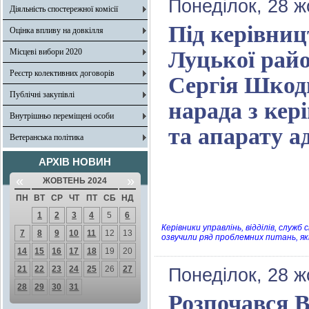
Понеділок, 28 ж
Діяльність спостережної комісії
Під керівниц
Оцінка впливу на довкілля
Місцеві вибори 2020
Луцької райо
Реєстр колективних договорів
Сергія Шкоди
Публічні закупівлі
нарада з кер
Внутрішньо переміщені особи
та апарату ад
Ветеранська політика
АРХІВ НОВИН
«
»
ЖОВТЕНЬ 2024
ПН
ВТ
СР
ЧТ
ПТ
СБ
НД
1
2
3
4
5
6
Керівники управлінь, відділів, служ
7
8
9
10
11
12
13
озвучили ряд проблемних питань, як
14
15
16
17
18
19
20
21
22
23
24
25
26
27
Понеділок, 28 ж
28
29
30
31
Розпочався 