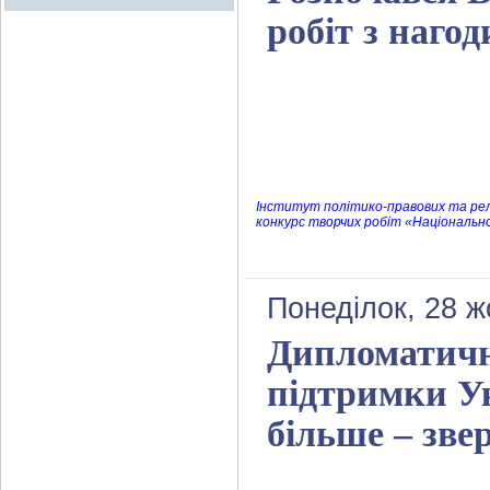
робіт з наго
Інститут політико-правових та релі
конкурс творчих робіт «Національн
Понеділок, 28 ж
Дипломатични
підтримки У
більше – зве