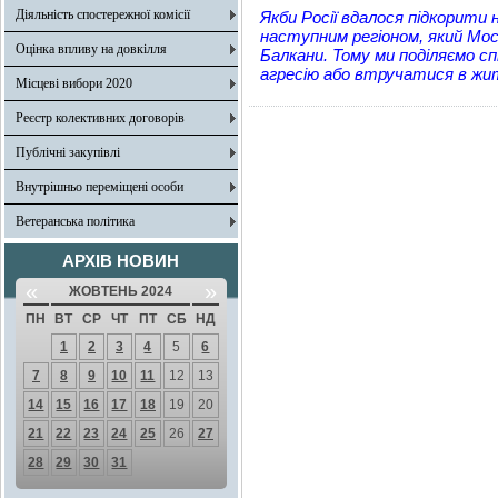
Діяльність спостережної комісії
Якби Росії вдалося підкорити 
наступним регіоном, який Моск
Оцінка впливу на довкілля
Балкани. Тому ми поділяємо с
агресію або втручатися в жит
Місцеві вибори 2020
Реєстр колективних договорів
Публічні закупівлі
Внутрішньо переміщені особи
Ветеранська політика
АРХІВ НОВИН
«
»
ЖОВТЕНЬ 2024
ПН
ВТ
СР
ЧТ
ПТ
СБ
НД
1
2
3
4
5
6
7
8
9
10
11
12
13
14
15
16
17
18
19
20
21
22
23
24
25
26
27
28
29
30
31