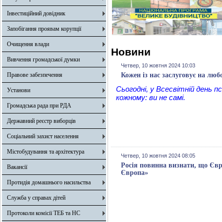
Інвестиційний довідник
Запобігання проявам корупції
Очищення влади
Новини
Вивчення громадської думки
Четвер, 10 жовтня 2024 10:03
Правове забезпечення
Кожен із нас заслуговує на люб
Сьогодні, у Всесвітній день п
Установи
кожному: ви не самі.
Громадська рада при РДА
Державний реєстр виборців
Соціальний захист населення
Містобудування та архітектура
Четвер, 10 жовтня 2024 08:05
Росія повинна визнати, що Євр
Вакансії
Європа»
Протидія домашнього насильства
Служба у справах дітей
Протоколи комісії ТЕБ та НС