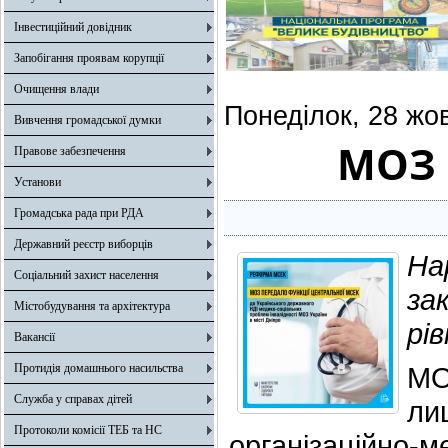
Інвестиційний довідник
Запобігання проявам корупції
Очищення влади
Понеділок, 28 жо
Вивчення громадської думки
МОЗ 
Правове забезпечення
Установи
Громадська рада при РДА
Державний реєстр виборців
На
Соціальний захист населення
за
Містобудування та архітектура
рів
Вакансії
Протидія домашнього насильства
МО
Служба у справах дітей
ли
Протоколи комісії ТЕБ та НС
організаційно