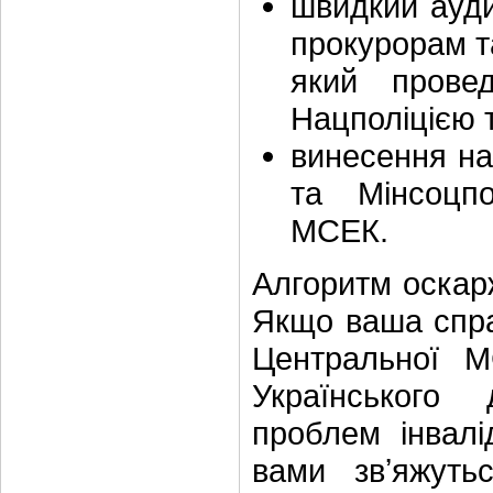
швидкий ауди
прокурорам т
який прове
Нацполіцією 
винесення на
та Мінсоцп
МСЕК.
Алгоритм оскар
Якщо ваша спра
Центральної М
Українського
проблем інвалі
вами звʼяжуть