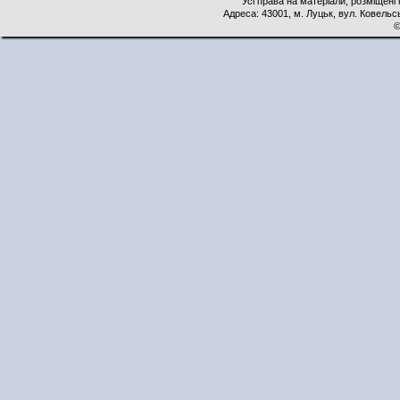
Усі права на матеріали, розміщені 
Адреса: 43001, м. Луцьк, вул. Ковельськ
©