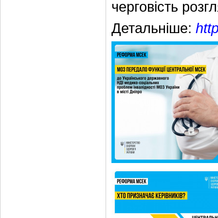
черговість розг
Детальніше:
htt