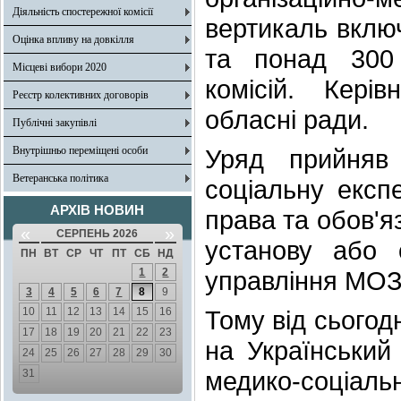
Діяльність спостережної комісії
вертикаль вклю
Оцінка впливу на довкілля
та понад 300 
Місцеві вибори 2020
комісій. Кері
Реєстр колективних договорів
обласні ради.
Публічні закупівлі
Внутрішньо переміщені особи
Уряд прийняв
Ветеранська політика
соціальну експ
АРХІВ НОВИН
права та обов'я
«
»
СЕРПЕНЬ 2026
установу або 
ПН
ВТ
СР
ЧТ
ПТ
СБ
НД
1
2
управління МОЗ
3
4
5
6
7
8
9
10
11
12
13
14
15
16
Тому від сьогод
17
18
19
20
21
22
23
на Український
24
25
26
27
28
29
30
медико-соціаль
31